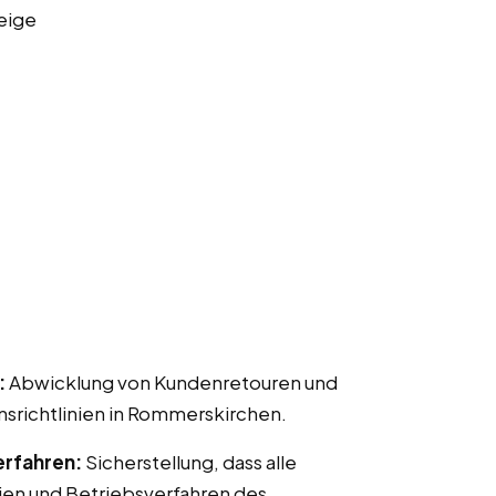
eige
:
Abwicklung von Kundenretouren und
ichtlinien in Rommerskirchen.
erfahren:
Sicherstellung, dass alle
ien und Betriebsverfahren des