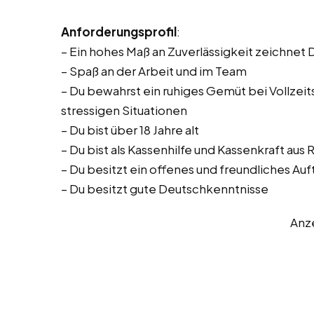
Anforderungsprofil
:
– Ein hohes Maß an Zuverlässigkeit zeichnet 
– Spaß an der Arbeit und im Team
– Du bewahrst ein ruhiges Gemüt bei Vollzeitst
stressigen Situationen
– Du bist über 18 Jahre alt
– Du bist als Kassenhilfe und Kassenkraft au
– Du besitzt ein offenes und freundliches Auf
– Du besitzt gute Deutschkenntnisse
Anz