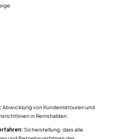
eige
:
Abwicklung von Kundenretouren und
ichtlinien in Remshalden.
erfahren:
Sicherstellung, dass alle
ien und Betriebsverfahren des