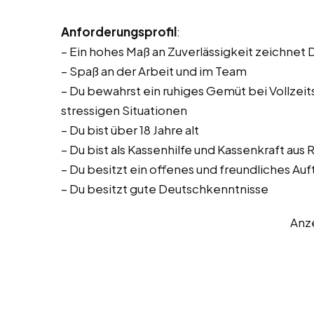
Anforderungsprofil
:
– Ein hohes Maß an Zuverlässigkeit zeichnet 
– Spaß an der Arbeit und im Team
– Du bewahrst ein ruhiges Gemüt bei Vollzeitst
stressigen Situationen
– Du bist über 18 Jahre alt
– Du bist als Kassenhilfe und Kassenkraft au
– Du besitzt ein offenes und freundliches Auf
– Du besitzt gute Deutschkenntnisse
Anz