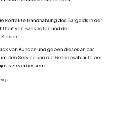
die korrekte Handhabung des Bargelds in der
chtheit von Banknoten und der
Schicht.
ack von Kunden und geben dieses an das
um den Service und die Betriebsabläufe bei
nijobs zu verbessern.
eige