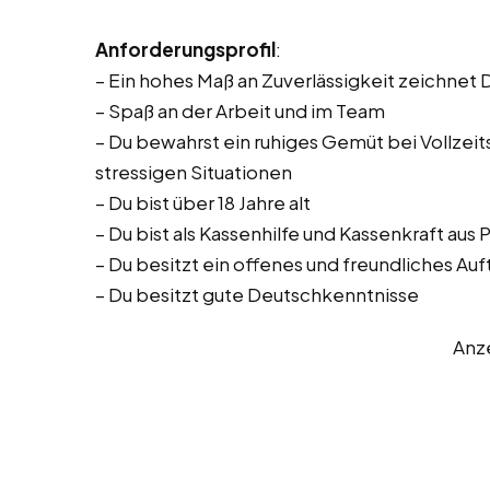
Anforderungsprofil
:
– Ein hohes Maß an Zuverlässigkeit zeichnet 
– Spaß an der Arbeit und im Team
– Du bewahrst ein ruhiges Gemüt bei Vollzeitst
stressigen Situationen
– Du bist über 18 Jahre alt
– Du bist als Kassenhilfe und Kassenkraft aus
– Du besitzt ein offenes und freundliches Auf
– Du besitzt gute Deutschkenntnisse
Anz