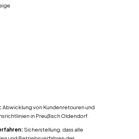
eige
:
Abwicklung von Kundenretouren und
chtlinien in Preußisch Oldendorf.
erfahren:
Sicherstellung, dass alle
ien und Betriebsverfahren des