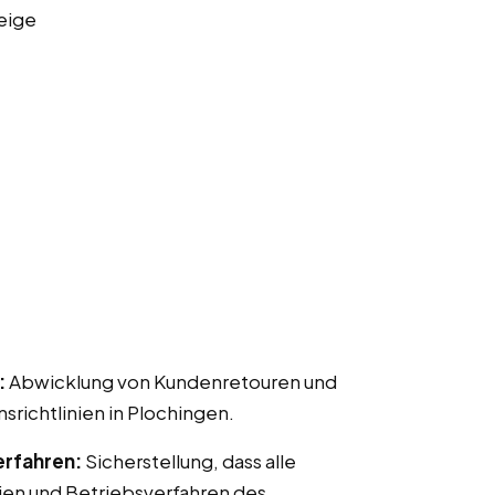
eige
:
Abwicklung von Kundenretouren und
ichtlinien in Plochingen.
erfahren:
Sicherstellung, dass alle
ien und Betriebsverfahren des