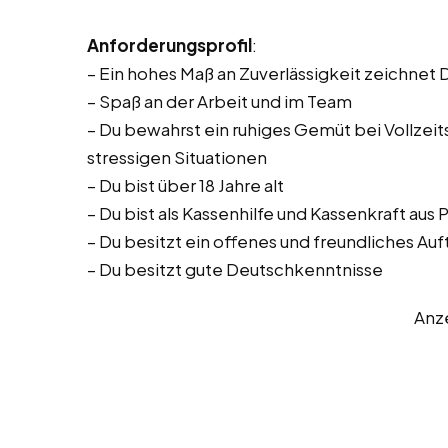
Anforderungsprofil
:
– Ein hohes Maß an Zuverlässigkeit zeichnet 
– Spaß an der Arbeit und im Team
– Du bewahrst ein ruhiges Gemüt bei Vollzeitst
stressigen Situationen
– Du bist über 18 Jahre alt
– Du bist als Kassenhilfe und Kassenkraft aus
– Du besitzt ein offenes und freundliches Auf
– Du besitzt gute Deutschkenntnisse
Anz