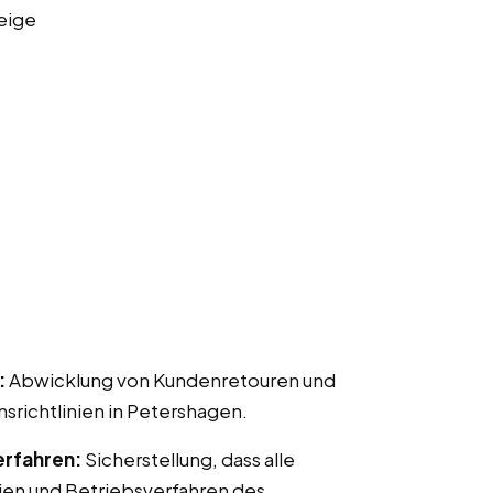
eige
:
Abwicklung von Kundenretouren und
ichtlinien in Petershagen.
erfahren:
Sicherstellung, dass alle
ien und Betriebsverfahren des