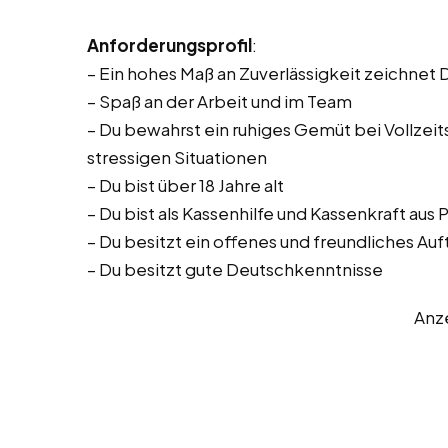
Anforderungsprofil
:
– Ein hohes Maß an Zuverlässigkeit zeichnet 
– Spaß an der Arbeit und im Team
– Du bewahrst ein ruhiges Gemüt bei Vollzeitst
stressigen Situationen
– Du bist über 18 Jahre alt
– Du bist als Kassenhilfe und Kassenkraft au
– Du besitzt ein offenes und freundliches Auf
– Du besitzt gute Deutschkenntnisse
Anz