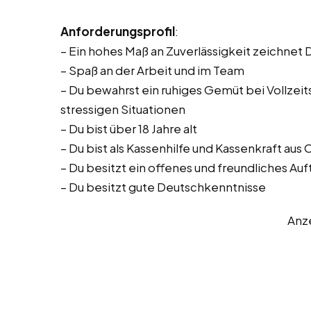
Anforderungsprofil
:
– Ein hohes Maß an Zuverlässigkeit zeichnet 
– Spaß an der Arbeit und im Team
– Du bewahrst ein ruhiges Gemüt bei Vollzeitst
stressigen Situationen
– Du bist über 18 Jahre alt
– Du bist als Kassenhilfe und Kassenkraft au
– Du besitzt ein offenes und freundliches Auf
– Du besitzt gute Deutschkenntnisse
Anz