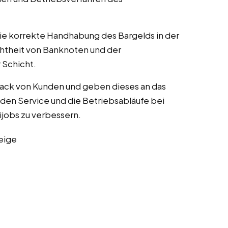
die korrekte Handhabung des Bargelds in der
chtheit von Banknoten und der
Schicht.
ack von Kunden und geben dieses an das
en Service und die Betriebsabläufe bei
nijobs zu verbessern.
eige