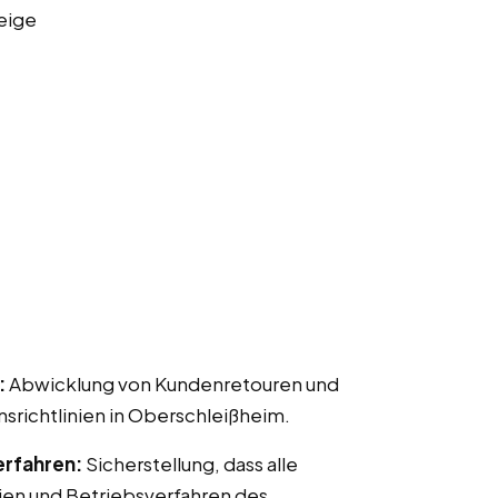
eige
:
Abwicklung von Kundenretouren und
ichtlinien in Oberschleißheim.
erfahren:
Sicherstellung, dass alle
ien und Betriebsverfahren des