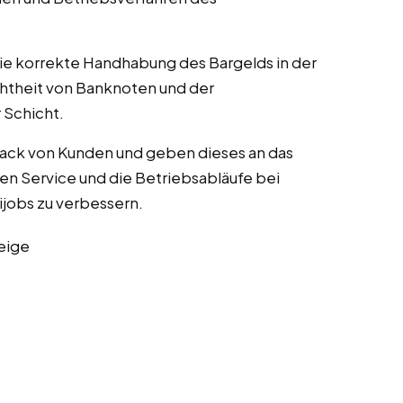
die korrekte Handhabung des Bargelds in der
chtheit von Banknoten und der
Schicht.
ack von Kunden und geben dieses an das
n Service und die Betriebsabläufe bei
nijobs zu verbessern.
eige