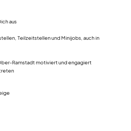
Dich aus
ellen, Teilzeitstellen und Minijobs, auch in
s Ober-Ramstadt motiviert und engagiert
treten
eige