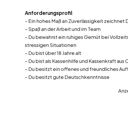
Anforderungsprofil
:
– Ein hohes Maß an Zuverlässigkeit zeichnet 
– Spaß an der Arbeit und im Team
– Du bewahrst ein ruhiges Gemüt bei Vollzeitst
stressigen Situationen
– Du bist über 18 Jahre alt
– Du bist als Kassenhilfe und Kassenkraft au
– Du besitzt ein offenes und freundliches Auf
– Du besitzt gute Deutschkenntnisse
Anz