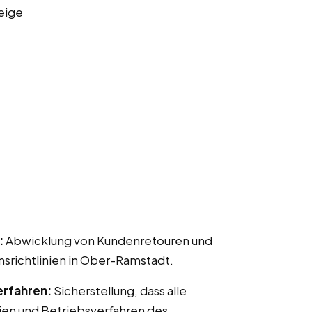
eige
:
Abwicklung von Kundenretouren und
ichtlinien in Ober-Ramstadt.
erfahren:
Sicherstellung, dass alle
ien und Betriebsverfahren des