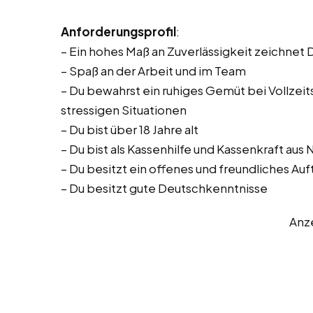
Anforderungsprofil
:
– Ein hohes Maß an Zuverlässigkeit zeichnet 
– Spaß an der Arbeit und im Team
– Du bewahrst ein ruhiges Gemüt bei Vollzeitst
stressigen Situationen
– Du bist über 18 Jahre alt
– Du bist als Kassenhilfe und Kassenkraft au
– Du besitzt ein offenes und freundliches Auf
– Du besitzt gute Deutschkenntnisse
Anz