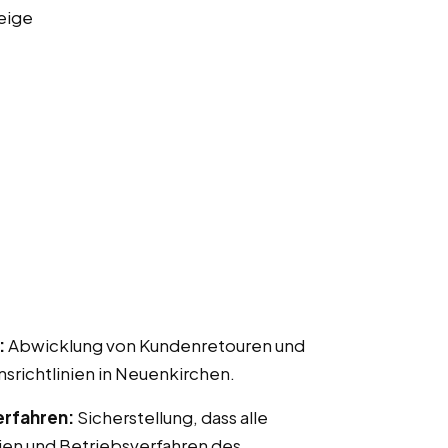
eige
:
Abwicklung von Kundenretouren und
ichtlinien in Neuenkirchen.
erfahren:
Sicherstellung, dass alle
ien und Betriebsverfahren des