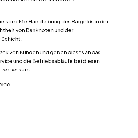
die korrekte Handhabung des Bargelds in der
chtheit von Banknoten und der
Schicht.
ack von Kunden und geben dieses an das
vice und die Betriebsabläufe bei diesen
zu verbessern.
eige