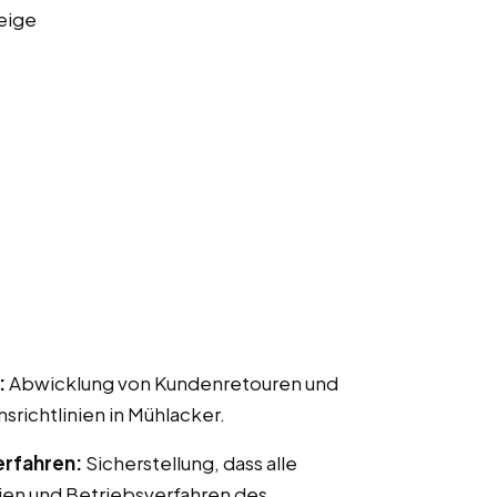
eige
:
Abwicklung von Kundenretouren und
ichtlinien in Mühlacker.
erfahren:
Sicherstellung, dass alle
ien und Betriebsverfahren des