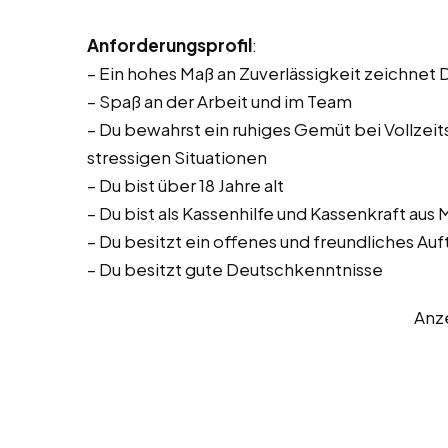
Anforderungsprofil
:
– Ein hohes Maß an Zuverlässigkeit zeichnet 
– Spaß an der Arbeit und im Team
– Du bewahrst ein ruhiges Gemüt bei Vollzeitst
stressigen Situationen
– Du bist über 18 Jahre alt
– Du bist als Kassenhilfe und Kassenkraft aus
– Du besitzt ein offenes und freundliches Auf
– Du besitzt gute Deutschkenntnisse
Anz