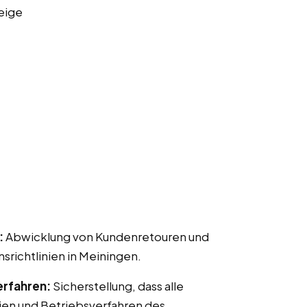
eige
:
Abwicklung von Kundenretouren und
ichtlinien in Meiningen.
erfahren:
Sicherstellung, dass alle
ien und Betriebsverfahren des