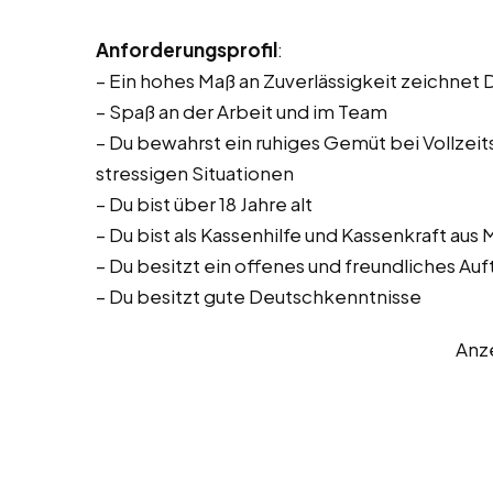
Anforderungsprofil
:
– Ein hohes Maß an Zuverlässigkeit zeichnet 
– Spaß an der Arbeit und im Team
– Du bewahrst ein ruhiges Gemüt bei Vollzeitst
stressigen Situationen
– Du bist über 18 Jahre alt
– Du bist als Kassenhilfe und Kassenkraft aus
– Du besitzt ein offenes und freundliches Auf
– Du besitzt gute Deutschkenntnisse
Anz