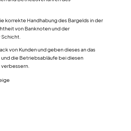
die korrekte Handhabung des Bargelds in der
chtheit von Banknoten und der
Schicht.
ack von Kunden und geben dieses an das
und die Betriebsabläufe bei diesen
zu verbessern.
eige