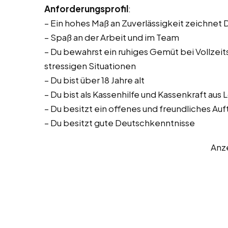
Anforderungsprofil
:
– Ein hohes Maß an Zuverlässigkeit zeichnet 
– Spaß an der Arbeit und im Team
– Du bewahrst ein ruhiges Gemüt bei Vollzeitst
stressigen Situationen
– Du bist über 18 Jahre alt
– Du bist als Kassenhilfe und Kassenkraft aus
– Du besitzt ein offenes und freundliches Auf
– Du besitzt gute Deutschkenntnisse
Anz