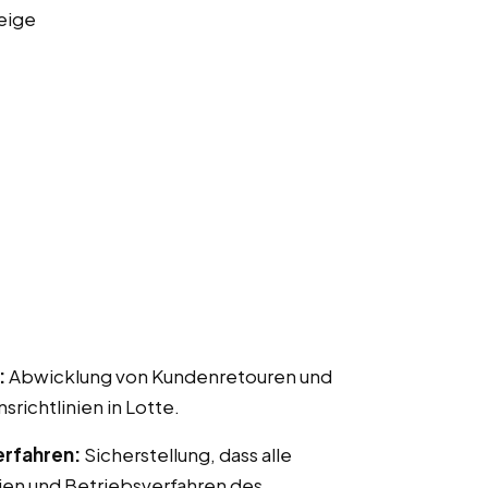
eige
:
Abwicklung von Kundenretouren und
chtlinien in Lotte.
erfahren:
Sicherstellung, dass alle
ien und Betriebsverfahren des