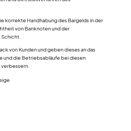
die korrekte Handhabung des Bargelds in der
chtheit von Banknoten und der
Schicht.
ack von Kunden und geben dieses an das
e und die Betriebsabläufe bei diesen
zu verbessern.
eige