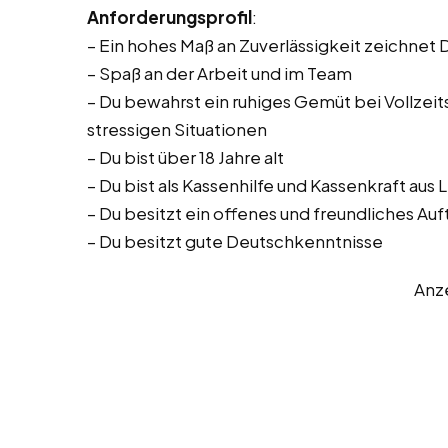
Anforderungsprofil
:
– Ein hohes Maß an Zuverlässigkeit zeichnet 
– Spaß an der Arbeit und im Team
– Du bewahrst ein ruhiges Gemüt bei Vollzeitst
stressigen Situationen
– Du bist über 18 Jahre alt
– Du bist als Kassenhilfe und Kassenkraft aus 
– Du besitzt ein offenes und freundliches Auf
– Du besitzt gute Deutschkenntnisse
Anz