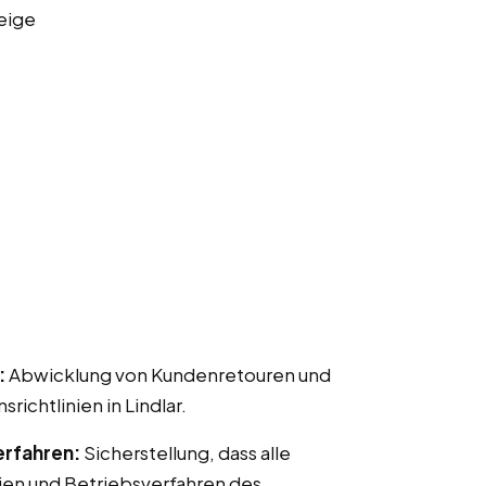
eige
:
Abwicklung von Kundenretouren und
chtlinien in Lindlar.
erfahren:
Sicherstellung, dass alle
ien und Betriebsverfahren des