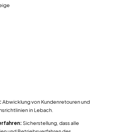
eige
:
Abwicklung von Kundenretouren und
ichtlinien in Lebach.
erfahren:
Sicherstellung, dass alle
ien und Betriebsverfahren des