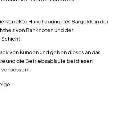
die korrekte Handhabung des Bargelds in der
chtheit von Banknoten und der
Schicht.
ack von Kunden und geben dieses an das
e und die Betriebsabläufe bei diesen
zu verbessern.
eige