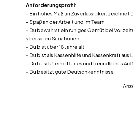
Anforderungsprofil
:
– Ein hohes Maß an Zuverlässigkeit zeichnet 
– Spaß an der Arbeit und im Team
– Du bewahrst ein ruhiges Gemüt bei Vollzeitst
stressigen Situationen
– Du bist über 18 Jahre alt
– Du bist als Kassenhilfe und Kassenkraft aus
– Du besitzt ein offenes und freundliches Auf
– Du besitzt gute Deutschkenntnisse
Anz