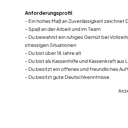
Anforderungsprofil
:
– Ein hohes Maß an Zuverlässigkeit zeichnet 
– Spaß an der Arbeit und im Team
– Du bewahrst ein ruhiges Gemüt bei Vollzeitst
stressigen Situationen
– Du bist über 18 Jahre alt
– Du bist als Kassenhilfe und Kassenkraft aus
– Du besitzt ein offenes und freundliches Auf
– Du besitzt gute Deutschkenntnisse
Anz