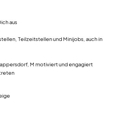
Dich aus
ellen, Teilzeitstellen und Minijobs, auch in
 Lappersdorf, M motiviert und engagiert
treten
eige