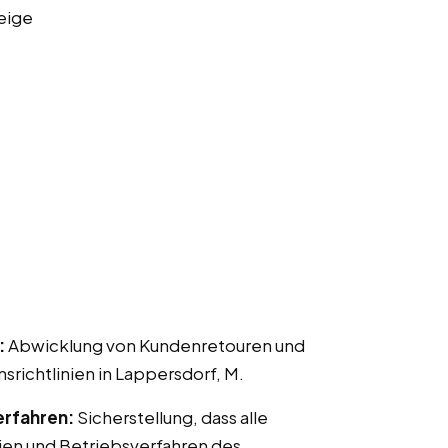
eige
:
Abwicklung von Kundenretouren und
chtlinien in Lappersdorf, M.
erfahren:
Sicherstellung, dass alle
ien und Betriebsverfahren des