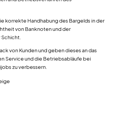
die korrekte Handhabung des Bargelds in der
chtheit von Banknoten und der
Schicht.
ack von Kunden und geben dieses an das
n Service und die Betriebsabläufe bei
nijobs zu verbessern.
eige