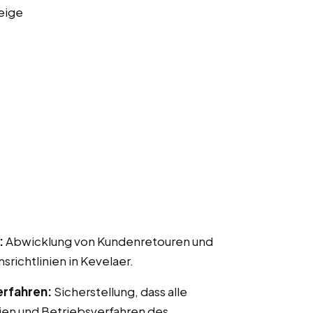
eige
:
Abwicklung von Kundenretouren und
chtlinien in Kevelaer.
erfahren:
Sicherstellung, dass alle
ien und Betriebsverfahren des