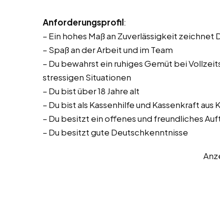
Anforderungsprofil
:
– Ein hohes Maß an Zuverlässigkeit zeichnet 
– Spaß an der Arbeit und im Team
– Du bewahrst ein ruhiges Gemüt bei Vollzeitst
stressigen Situationen
– Du bist über 18 Jahre alt
– Du bist als Kassenhilfe und Kassenkraft aus
– Du besitzt ein offenes und freundliches Auf
– Du besitzt gute Deutschkenntnisse
Anz