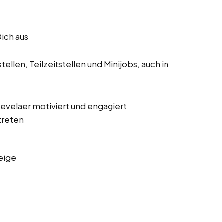
Dich aus
ellen, Teilzeitstellen und Minijobs, auch in
 Kevelaer motiviert und engagiert
treten
eige