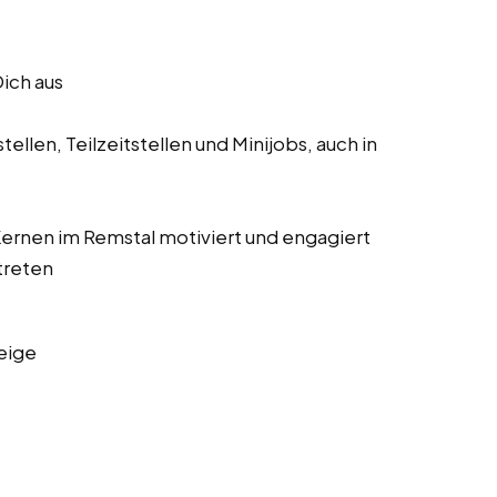
Dich aus
ellen, Teilzeitstellen und Minijobs, auch in
 Kernen im Remstal motiviert und engagiert
treten
eige