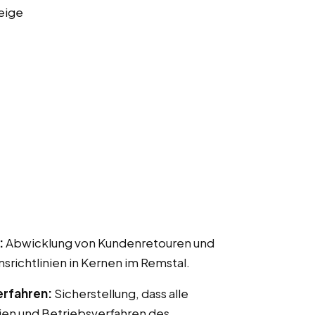
eige
:
Abwicklung von Kundenretouren und
chtlinien in Kernen im Remstal.
erfahren:
Sicherstellung, dass alle
ien und Betriebsverfahren des