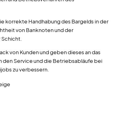
die korrekte Handhabung des Bargelds in der
chtheit von Banknoten und der
Schicht.
ack von Kunden und geben dieses an das
 den Service und die Betriebsabläufe bei
nijobs zu verbessern.
eige