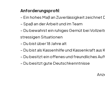
Anforderungsprofil
:
– Ein hohes Maß an Zuverlässigkeit zeichnet 
– Spaß an der Arbeit und im Team
– Du bewahrst ein ruhiges Gemüt bei Vollzeitst
stressigen Situationen
– Du bist über 18 Jahre alt
– Du bist als Kassenhilfe und Kassenkraft aus
– Du besitzt ein offenes und freundliches Auf
– Du besitzt gute Deutschkenntnisse
Anz