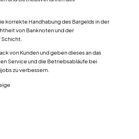
die korrekte Handhabung des Bargelds in der
chtheit von Banknoten und der
Schicht.
ack von Kunden und geben dieses an das
n Service und die Betriebsabläufe bei
nijobs zu verbessern.
eige