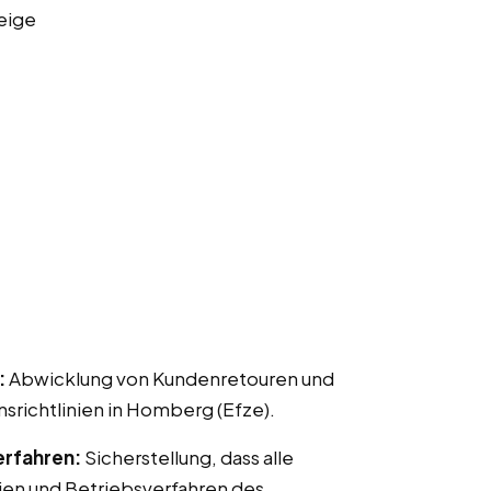
eige
:
Abwicklung von Kundenretouren und
ichtlinien in Homberg (Efze).
erfahren:
Sicherstellung, dass alle
ien und Betriebsverfahren des