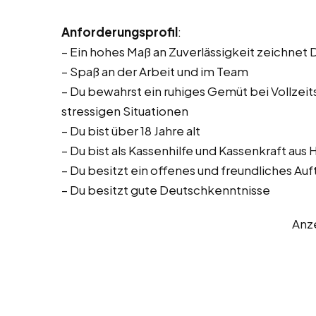
Anforderungsprofil
:
– Ein hohes Maß an Zuverlässigkeit zeichnet 
– Spaß an der Arbeit und im Team
– Du bewahrst ein ruhiges Gemüt bei Vollzeitst
stressigen Situationen
– Du bist über 18 Jahre alt
– Du bist als Kassenhilfe und Kassenkraft au
– Du besitzt ein offenes und freundliches Auf
– Du besitzt gute Deutschkenntnisse
Anz