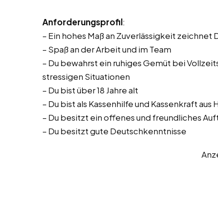
Anforderungsprofil
:
– Ein hohes Maß an Zuverlässigkeit zeichnet 
– Spaß an der Arbeit und im Team
– Du bewahrst ein ruhiges Gemüt bei Vollzeitst
stressigen Situationen
– Du bist über 18 Jahre alt
– Du bist als Kassenhilfe und Kassenkraft aus
– Du besitzt ein offenes und freundliches Auf
– Du besitzt gute Deutschkenntnisse
Anz