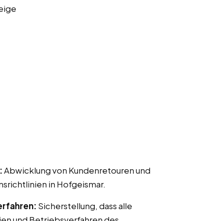
eige
:
Abwicklung von Kundenretouren und
ichtlinien in Hofgeismar.
erfahren:
Sicherstellung, dass alle
ien und Betriebsverfahren des