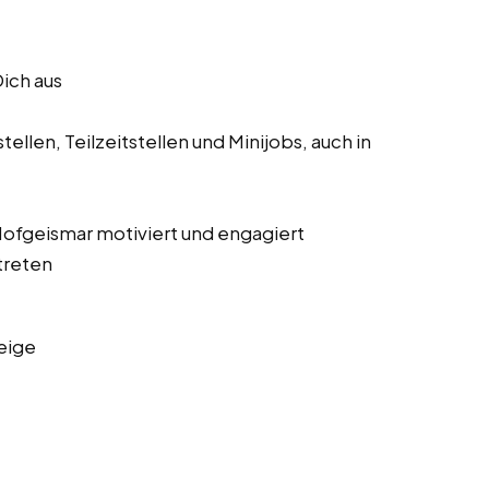
Dich aus
ellen, Teilzeitstellen und Minijobs, auch in
 Hofgeismar motiviert und engagiert
treten
eige