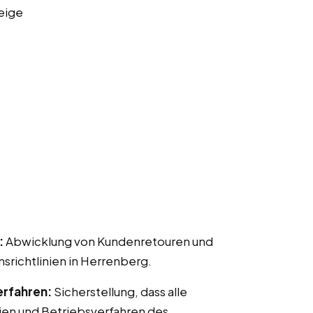
eige
:
Abwicklung von Kundenretouren und
ichtlinien in Herrenberg.
erfahren:
Sicherstellung, dass alle
ien und Betriebsverfahren des