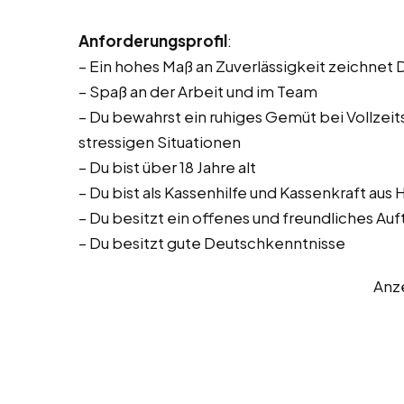
Anforderungsprofil
:
– Ein hohes Maß an Zuverlässigkeit zeichnet 
– Spaß an der Arbeit und im Team
– Du bewahrst ein ruhiges Gemüt bei Vollzeitst
stressigen Situationen
– Du bist über 18 Jahre alt
– Du bist als Kassenhilfe und Kassenkraft au
– Du besitzt ein offenes und freundliches Auf
– Du besitzt gute Deutschkenntnisse
Anz