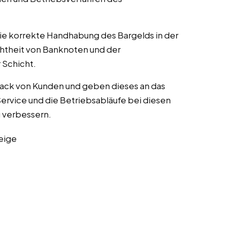
die korrekte Handhabung des Bargelds in der
chtheit von Banknoten und der
Schicht.
ack von Kunden und geben dieses an das
rvice und die Betriebsabläufe bei diesen
zu verbessern.
eige