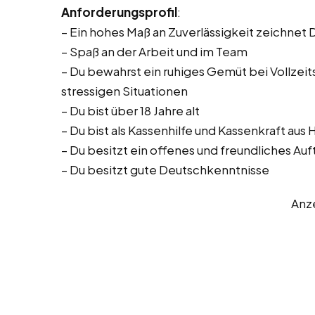
Anforderungsprofil
:
– Ein hohes Maß an Zuverlässigkeit zeichnet 
– Spaß an der Arbeit und im Team
– Du bewahrst ein ruhiges Gemüt bei Vollzeitst
stressigen Situationen
– Du bist über 18 Jahre alt
– Du bist als Kassenhilfe und Kassenkraft aus
– Du besitzt ein offenes und freundliches Auf
– Du besitzt gute Deutschkenntnisse
Anz