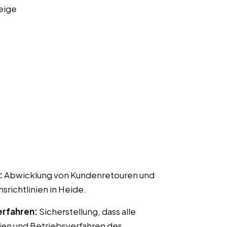
eige
:
Abwicklung von Kundenretouren und
ichtlinien in Heide.
erfahren:
Sicherstellung, dass alle
ien und Betriebsverfahren des