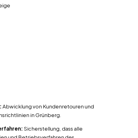
eige
:
Abwicklung von Kundenretouren und
ichtlinien in Grünberg.
erfahren:
Sicherstellung, dass alle
ien und Betriebsverfahren des