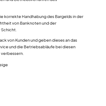
die korrekte Handhabung des Bargelds in der
chtheit von Banknoten und der
Schicht.
ack von Kunden und geben dieses an das
ice und die Betriebsabläufe bei diesen
zu verbessern.
eige