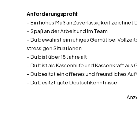
Anforderungsprofil
:
– Ein hohes Maß an Zuverlässigkeit zeichnet 
– Spaß an der Arbeit und im Team
– Du bewahrst ein ruhiges Gemüt bei Vollzeitst
stressigen Situationen
– Du bist über 18 Jahre alt
– Du bist als Kassenhilfe und Kassenkraft aus
– Du besitzt ein offenes und freundliches Auf
– Du besitzt gute Deutschkenntnisse
Anz