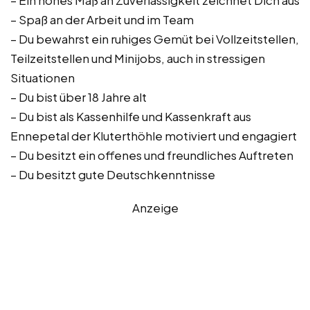
– Ein hohes Maß an Zuverlässigkeit zeichnet Dich aus
– Spaß an der Arbeit und im Team
– Du bewahrst ein ruhiges Gemüt bei Vollzeitstellen,
Teilzeitstellen und Minijobs, auch in stressigen
Situationen
– Du bist über 18 Jahre alt
– Du bist als Kassenhilfe und Kassenkraft aus
Ennepetal der Kluterthöhle motiviert und engagiert
– Du besitzt ein offenes und freundliches Auftreten
– Du besitzt gute Deutschkenntnisse
Anzeige