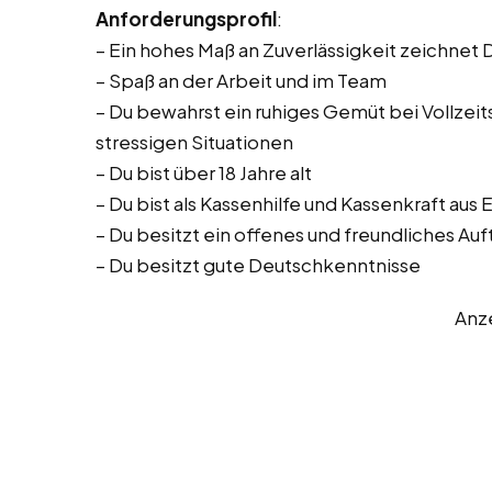
Anforderungsprofil
:
– Ein hohes Maß an Zuverlässigkeit zeichnet 
– Spaß an der Arbeit und im Team
– Du bewahrst ein ruhiges Gemüt bei Vollzeitst
stressigen Situationen
– Du bist über 18 Jahre alt
– Du bist als Kassenhilfe und Kassenkraft aus
– Du besitzt ein offenes und freundliches Auf
– Du besitzt gute Deutschkenntnisse
Anz