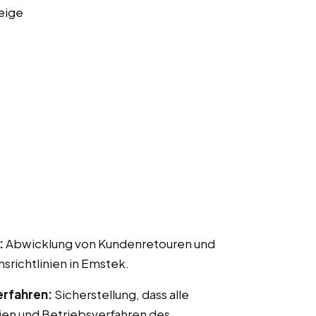
eige
:
Abwicklung von Kundenretouren und
ichtlinien in Emstek.
erfahren:
Sicherstellung, dass alle
ien und Betriebsverfahren des