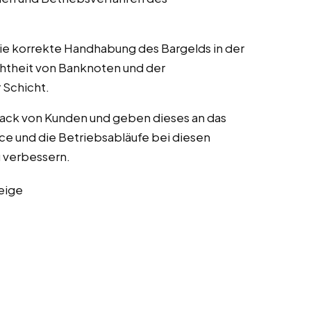
die korrekte Handhabung des Bargelds in der
chtheit von Banknoten und der
Schicht.
ack von Kunden und geben dieses an das
e und die Betriebsabläufe bei diesen
zu verbessern.
eige