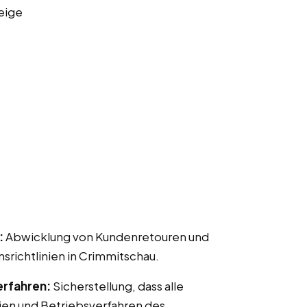
eige
:
Abwicklung von Kundenretouren und
ichtlinien in Crimmitschau.
erfahren:
Sicherstellung, dass alle
ien und Betriebsverfahren des