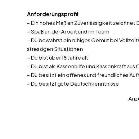
Anforderungsprofil
:
– Ein hohes Maß an Zuverlässigkeit zeichnet 
– Spaß an der Arbeit und im Team
– Du bewahrst ein ruhiges Gemüt bei Vollzeitst
stressigen Situationen
– Du bist über 18 Jahre alt
– Du bist als Kassenhilfe und Kassenkraft aus
– Du besitzt ein offenes und freundliches Auf
– Du besitzt gute Deutschkenntnisse
Anz