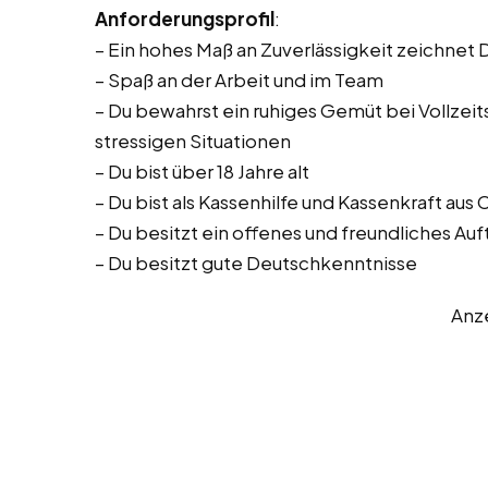
Anforderungsprofil
:
– Ein hohes Maß an Zuverlässigkeit zeichnet 
– Spaß an der Arbeit und im Team
– Du bewahrst ein ruhiges Gemüt bei Vollzeitst
stressigen Situationen
– Du bist über 18 Jahre alt
– Du bist als Kassenhilfe und Kassenkraft aus
– Du besitzt ein offenes und freundliches Auf
– Du besitzt gute Deutschkenntnisse
Anz