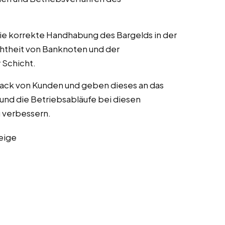
die korrekte Handhabung des Bargelds in der
chtheit von Banknoten und der
Schicht.
ack von Kunden und geben dieses an das
und die Betriebsabläufe bei diesen
zu verbessern.
eige