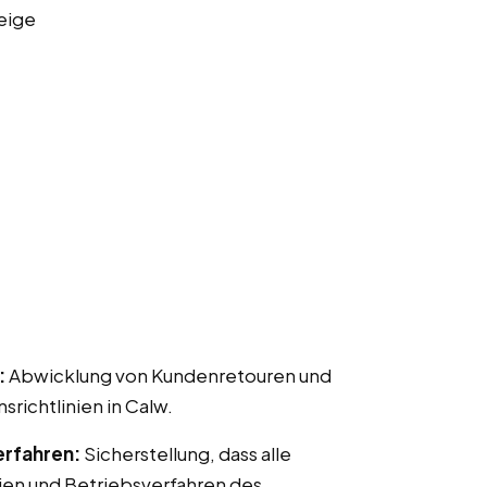
eige
:
Abwicklung von Kundenretouren und
ichtlinien in Calw.
erfahren:
Sicherstellung, dass alle
ien und Betriebsverfahren des