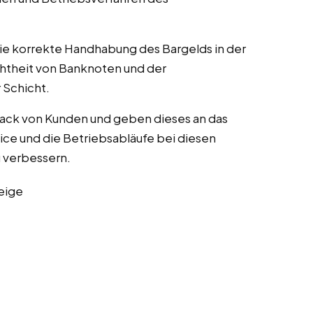
die korrekte Handhabung des Bargelds in der
chtheit von Banknoten und der
Schicht.
ack von Kunden und geben dieses an das
ce und die Betriebsabläufe bei diesen
zu verbessern.
eige