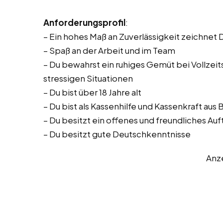
Anforderungsprofil
:
– Ein hohes Maß an Zuverlässigkeit zeichnet 
– Spaß an der Arbeit und im Team
– Du bewahrst ein ruhiges Gemüt bei Vollzeitst
stressigen Situationen
– Du bist über 18 Jahre alt
– Du bist als Kassenhilfe und Kassenkraft aus
– Du besitzt ein offenes und freundliches Auf
– Du besitzt gute Deutschkenntnisse
Anz