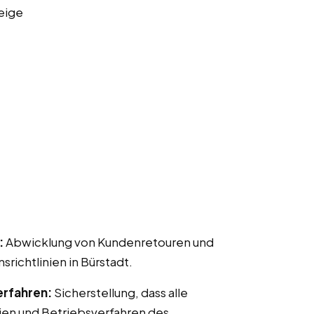
eige
:
Abwicklung von Kundenretouren und
chtlinien in Bürstadt.
erfahren:
Sicherstellung, dass alle
ien und Betriebsverfahren des