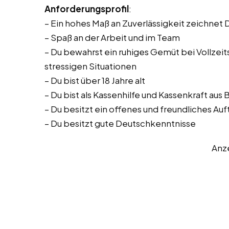
Anforderungsprofil
:
– Ein hohes Maß an Zuverlässigkeit zeichnet 
– Spaß an der Arbeit und im Team
– Du bewahrst ein ruhiges Gemüt bei Vollzeitst
stressigen Situationen
– Du bist über 18 Jahre alt
– Du bist als Kassenhilfe und Kassenkraft aus
– Du besitzt ein offenes und freundliches Auf
– Du besitzt gute Deutschkenntnisse
Anz