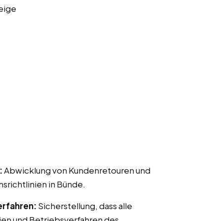
eige
:
Abwicklung von Kundenretouren und
ichtlinien in Bünde.
erfahren:
Sicherstellung, dass alle
ien und Betriebsverfahren des