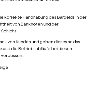
die korrekte Handhabung des Bargelds in der
chtheit von Banknoten und der
Schicht.
ack von Kunden und geben dieses an das
 und die Betriebsabläufe bei diesen
zu verbessern.
eige