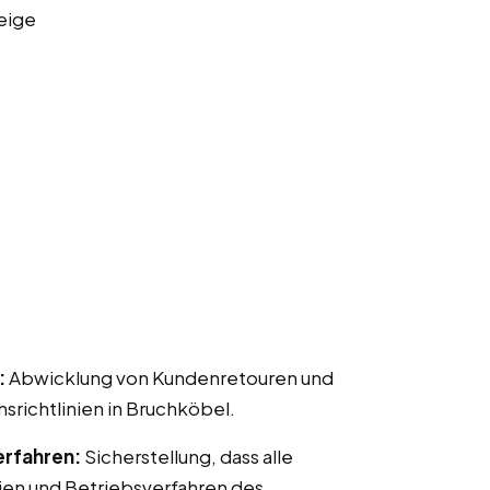
eige
:
Abwicklung von Kundenretouren und
ichtlinien in Bruchköbel.
erfahren:
Sicherstellung, dass alle
ien und Betriebsverfahren des