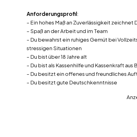
Anforderungsprofil
:
– Ein hohes Maß an Zuverlässigkeit zeichnet 
– Spaß an der Arbeit und im Team
– Du bewahrst ein ruhiges Gemüt bei Vollzeitst
stressigen Situationen
– Du bist über 18 Jahre alt
– Du bist als Kassenhilfe und Kassenkraft aus
– Du besitzt ein offenes und freundliches Auf
– Du besitzt gute Deutschkenntnisse
Anz