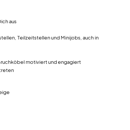
Dich aus
ellen, Teilzeitstellen und Minijobs, auch in
 Bruchköbel motiviert und engagiert
treten
eige