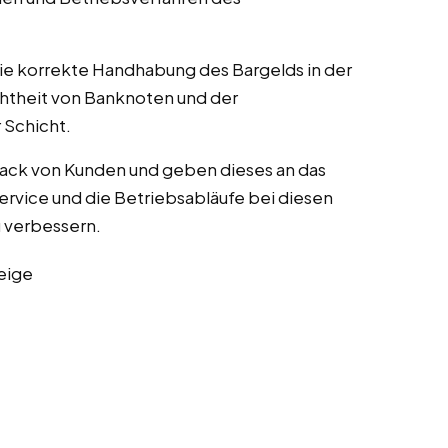
die korrekte Handhabung des Bargelds in der
chtheit von Banknoten und der
Schicht.
ack von Kunden und geben dieses an das
rvice und die Betriebsabläufe bei diesen
zu verbessern.
eige