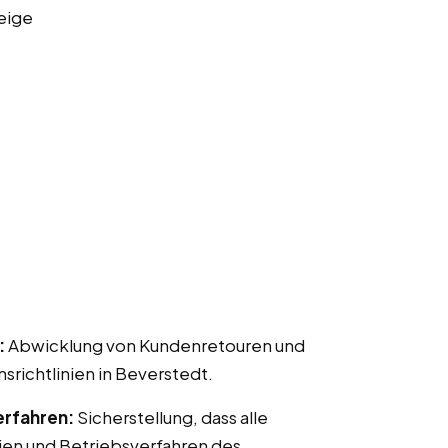
eige
:
Abwicklung von Kundenretouren und
ichtlinien in Beverstedt.
erfahren:
Sicherstellung, dass alle
ien und Betriebsverfahren des