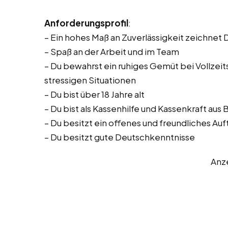
Anforderungsprofil
:
– Ein hohes Maß an Zuverlässigkeit zeichnet 
– Spaß an der Arbeit und im Team
– Du bewahrst ein ruhiges Gemüt bei Vollzeitst
stressigen Situationen
– Du bist über 18 Jahre alt
– Du bist als Kassenhilfe und Kassenkraft aus
– Du besitzt ein offenes und freundliches Auf
– Du besitzt gute Deutschkenntnisse
Anz