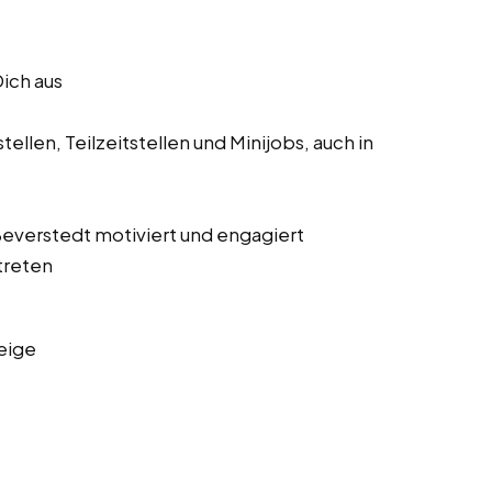
Dich aus
ellen, Teilzeitstellen und Minijobs, auch in
 Beverstedt motiviert und engagiert
treten
eige