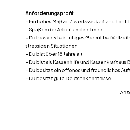
Anforderungsprofil
:
– Ein hohes Maß an Zuverlässigkeit zeichnet 
– Spaß an der Arbeit und im Team
– Du bewahrst ein ruhiges Gemüt bei Vollzeitst
stressigen Situationen
– Du bist über 18 Jahre alt
– Du bist als Kassenhilfe und Kassenkraft aus
– Du besitzt ein offenes und freundliches Auf
– Du besitzt gute Deutschkenntnisse
Anz