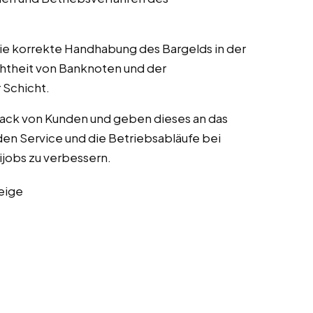
die korrekte Handhabung des Bargelds in der
chtheit von Banknoten und der
Schicht.
ack von Kunden und geben dieses an das
en Service und die Betriebsabläufe bei
nijobs zu verbessern.
eige