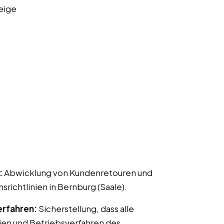
eige
:
Abwicklung von Kundenretouren und
chtlinien in Bernburg (Saale).
erfahren:
Sicherstellung, dass alle
ien und Betriebsverfahren des