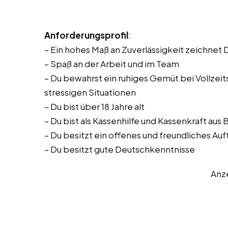
Anforderungsprofil
:
– Ein hohes Maß an Zuverlässigkeit zeichnet 
– Spaß an der Arbeit und im Team
– Du bewahrst ein ruhiges Gemüt bei Vollzeitst
stressigen Situationen
– Du bist über 18 Jahre alt
– Du bist als Kassenhilfe und Kassenkraft au
– Du besitzt ein offenes und freundliches Auf
– Du besitzt gute Deutschkenntnisse
Anz