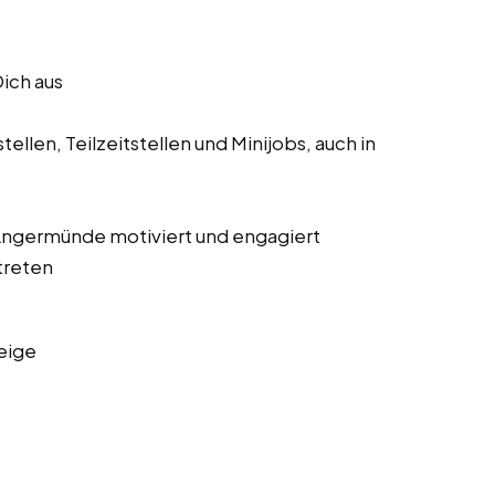
Dich aus
ellen, Teilzeitstellen und Minijobs, auch in
s Angermünde motiviert und engagiert
treten
eige