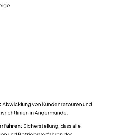
eige
:
Abwicklung von Kundenretouren und
richtlinien in Angermünde.
erfahren:
Sicherstellung, dass alle
ien und Betriebsverfahren des