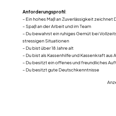
Anforderungsprofil
:
– Ein hohes Maß an Zuverlässigkeit zeichnet 
– Spaß an der Arbeit und im Team
– Du bewahrst ein ruhiges Gemüt bei Vollzeitst
stressigen Situationen
– Du bist über 18 Jahre alt
– Du bist als Kassenhilfe und Kassenkraft au
– Du besitzt ein offenes und freundliches Auf
– Du besitzt gute Deutschkenntnisse
Anz