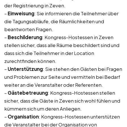
der Registrierung in Zeven.
–
Einweisung
: Sie informieren die Teilnehmer über
die Tagungsabläufe, die Räumlichkeiten und
beantworten Fragen.
–
Beschilderung
: Kongress-Hostessen in Zeven
stellen sicher, dass alle Räume beschildert sind und
dass sich die Teilnehmer in der Location
zurechtfinden können.
–
Unterstützung
: Sie stehen den Gästen bei Fragen
und Problemen zur Seite und vermitteln bei Bedarf
weiter an die Veranstalter oder Referenten.
–
Gästebetreuung
: Kongress-Hostessen stellen
sicher, dass die Gäste in Zeven sich wohl fühlen und
kümmern sich um deren Anliegen.
–
Organisation
: Kongress-Hostessen unterstützen
die Veranstalter bei der Organisation von