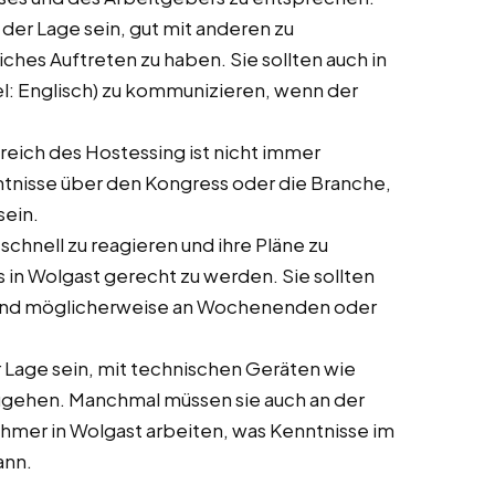
in der Lage sein, gut mit anderen zu
ches Auftreten zu haben. Sie sollten auch in
el: Englisch) zu kommunizieren, wenn der
ereich des Hostessing ist nicht immer
enntnisse über den Kongress oder die Branche,
sein.
 schnell zu reagieren und ihre Pläne zu
in Wolgast gerecht zu werden. Sie sollten
n und möglicherweise an Wochenenden oder
der Lage sein, mit technischen Geräten wie
ugehen. Manchmal müssen sie auch an der
hmer in Wolgast arbeiten, was Kenntnisse im
ann.