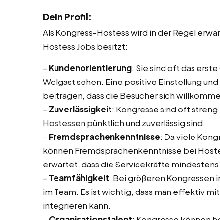
Dein Profil:
Als Kongress-Hostess wird in der Regel erw
Hostess Jobs besitzt:
–
Kundenorientierung
: Sie sind oft das ers
Wolgast sehen. Eine positive Einstellung und
beitragen, dass die Besucher sich willkomme
–
Zuverlässigkeit
: Kongresse sind oft streng 
Hostessen pünktlich und zuverlässig sind.
–
Fremdsprachenkenntnisse
: Da viele Kon
können Fremdsprachenkenntnisse bei Hostess 
erwartet, dass die Servicekräfte mindesten
–
Teamfähigkeit
: Bei größeren Kongressen 
im Team. Es ist wichtig, dass man effektiv 
integrieren kann.
–
Organisationstalent
: Kongresse können he