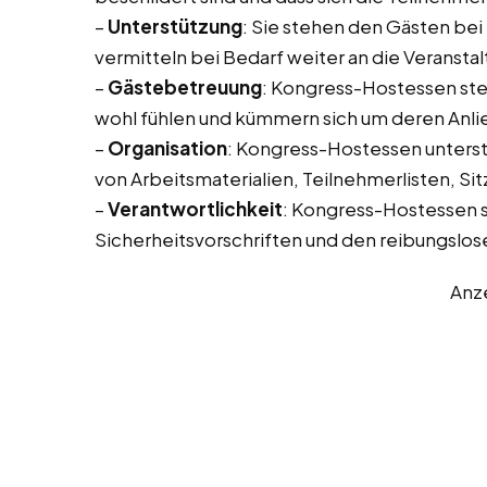
–
Unterstützung
: Sie stehen den Gästen bei
vermitteln bei Bedarf weiter an die Veransta
–
Gästebetreuung
: Kongress-Hostessen stel
wohl fühlen und kümmern sich um deren Anli
–
Organisation
: Kongress-Hostessen unterstü
von Arbeitsmaterialien, Teilnehmerlisten, Sit
–
Verantwortlichkeit
: Kongress-Hostessen si
Sicherheitsvorschriften und den reibungslose
Anz