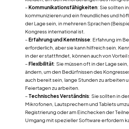
–
Kommunikationsfähigkeiten
: Sie sollten 
kommunizieren und ein freundliches und höfli
der Lage sein, in mehreren Sprachen (Beispi
Kongress international ist.
–
Erfahrung und Kenntnisse
: Erfahrung im B
erforderlich, aber sie kann hilfreich sein. K
in der er stattfindet, können auch von Vorteil 
–
Flexibilität
: Sie müssen oft in der Lage sein,
ändern, um den Bedürfnissen des Kongresses 
auch bereit sein, lange Stunden zu arbeite
Feiertagen zu arbeiten.
–
Technisches Verständnis
: Sie sollten in 
Mikrofonen, Lautsprechern und Tablets umz
Registrierung oder am Einchecken der Teilne
Umgang mit spezieller Software erfordern k