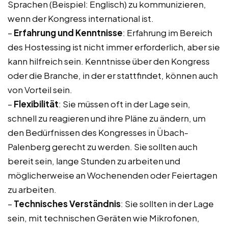
Sprachen (Beispiel: Englisch) zu kommunizieren,
wenn der Kongress international ist.
–
Erfahrung und Kenntnisse
: Erfahrung im Bereich
des Hostessing ist nicht immer erforderlich, aber sie
kann hilfreich sein. Kenntnisse über den Kongress
oder die Branche, in der er stattfindet, können auch
von Vorteil sein.
–
Flexibilität
: Sie müssen oft in der Lage sein,
schnell zu reagieren und ihre Pläne zu ändern, um
den Bedürfnissen des Kongresses in Übach-
Palenberg gerecht zu werden. Sie sollten auch
bereit sein, lange Stunden zu arbeiten und
möglicherweise an Wochenenden oder Feiertagen
zu arbeiten.
–
Technisches Verständnis
: Sie sollten in der Lage
sein, mit technischen Geräten wie Mikrofonen,