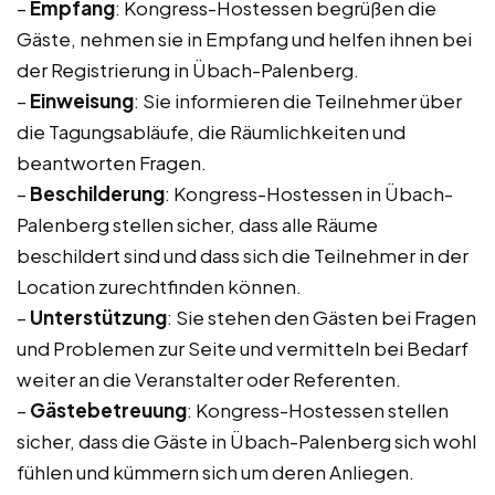
–
Empfang
: Kongress-Hostessen begrüßen die
Gäste, nehmen sie in Empfang und helfen ihnen bei
der Registrierung in Übach-Palenberg.
–
Einweisung
: Sie informieren die Teilnehmer über
die Tagungsabläufe, die Räumlichkeiten und
beantworten Fragen.
–
Beschilderung
: Kongress-Hostessen in Übach-
Palenberg stellen sicher, dass alle Räume
beschildert sind und dass sich die Teilnehmer in der
Location zurechtfinden können.
–
Unterstützung
: Sie stehen den Gästen bei Fragen
und Problemen zur Seite und vermitteln bei Bedarf
weiter an die Veranstalter oder Referenten.
–
Gästebetreuung
: Kongress-Hostessen stellen
sicher, dass die Gäste in Übach-Palenberg sich wohl
fühlen und kümmern sich um deren Anliegen.