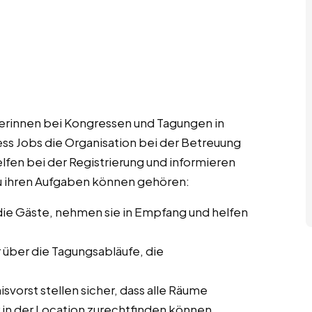
rinnen bei Kongressen und Tagungen in
ess Jobs die Organisation bei der Betreuung
lfen bei der Registrierung und informieren
u ihren Aufgaben können gehören:
ie Gäste, nehmen sie in Empfang und helfen
r über die Tagungsabläufe, die
svorst stellen sicher, dass alle Räume
r in der Location zurechtfinden können.