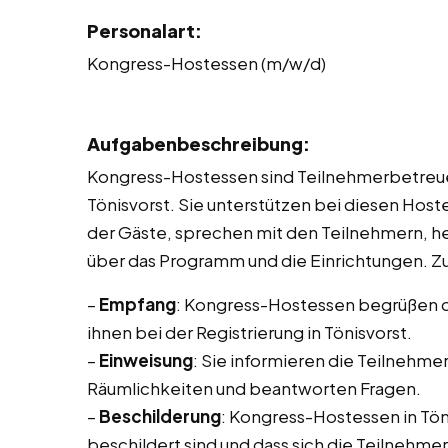
Personalart:
Kongress-Hostessen (m/w/d)
Aufgabenbeschreibung:
Kongress-Hostessen sind Teilnehmerbetreue
Tönisvorst. Sie unterstützen bei diesen Host
der Gäste, sprechen mit den Teilnehmern, he
über das Programm und die Einrichtungen. Z
–
Empfang
: Kongress-Hostessen begrüßen d
ihnen bei der Registrierung in Tönisvorst.
–
Einweisung
: Sie informieren die Teilnehme
Räumlichkeiten und beantworten Fragen.
–
Beschilderung
: Kongress-Hostessen in Töni
beschildert sind und dass sich die Teilnehme