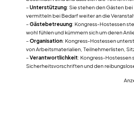
–
Unterstützung
: Sie stehen den Gästen bei
vermitteln bei Bedarf weiter an die Veransta
–
Gästebetreuung
: Kongress-Hostessen stell
wohl fühlen und kümmern sich um deren Anli
–
Organisation
: Kongress-Hostessen unterstü
von Arbeitsmaterialien, Teilnehmerlisten, Sit
–
Verantwortlichkeit
: Kongress-Hostessen si
Sicherheitsvorschriften und den reibungslose
Anz