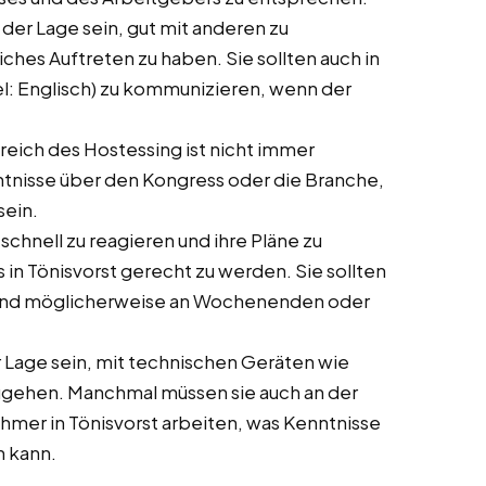
in der Lage sein, gut mit anderen zu
ches Auftreten zu haben. Sie sollten auch in
el: Englisch) zu kommunizieren, wenn der
ereich des Hostessing ist nicht immer
enntnisse über den Kongress oder die Branche,
sein.
 schnell zu reagieren und ihre Pläne zu
in Tönisvorst gerecht zu werden. Sie sollten
n und möglicherweise an Wochenenden oder
der Lage sein, mit technischen Geräten wie
ugehen. Manchmal müssen sie auch an der
hmer in Tönisvorst arbeiten, was Kenntnisse
n kann.