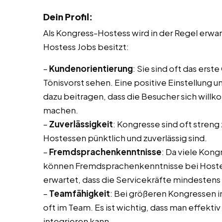
Dein Profil:
Als Kongress-Hostess wird in der Regel erw
Hostess Jobs besitzt:
–
Kundenorientierung
: Sie sind oft das ers
Tönisvorst sehen. Eine positive Einstellung 
dazu beitragen, dass die Besucher sich will
machen.
–
Zuverlässigkeit
: Kongresse sind oft streng 
Hostessen pünktlich und zuverlässig sind.
–
Fremdsprachenkenntnisse
: Da viele Kon
können Fremdsprachenkenntnisse bei Hostess 
erwartet, dass die Servicekräfte mindesten
–
Teamfähigkeit
: Bei größeren Kongressen 
oft im Team. Es ist wichtig, dass man effekt
integrieren kann.