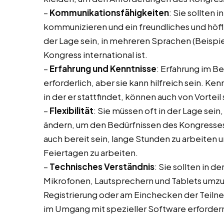
–
Kommunikationsfähigkeiten
: Sie sollten 
kommunizieren und ein freundliches und höfli
der Lage sein, in mehreren Sprachen (Beispi
Kongress international ist.
–
Erfahrung und Kenntnisse
: Erfahrung im B
erforderlich, aber sie kann hilfreich sein. K
in der er stattfindet, können auch von Vorteil 
–
Flexibilität
: Sie müssen oft in der Lage sein,
ändern, um den Bedürfnissen des Kongresses 
auch bereit sein, lange Stunden zu arbeite
Feiertagen zu arbeiten.
–
Technisches Verständnis
: Sie sollten in 
Mikrofonen, Lautsprechern und Tablets umz
Registrierung oder am Einchecken der Teilne
im Umgang mit spezieller Software erforder