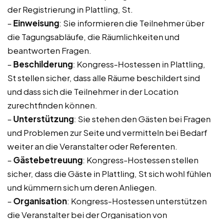
der Registrierung in Plattling, St.
–
Einweisung
: Sie informieren die Teilnehmer über
die Tagungsabläufe, die Räumlichkeiten und
beantworten Fragen.
–
Beschilderung
: Kongress-Hostessen in Plattling,
St stellen sicher, dass alle Räume beschildert sind
und dass sich die Teilnehmer in der Location
zurechtfinden können.
–
Unterstützung
: Sie stehen den Gästen bei Fragen
und Problemen zur Seite und vermitteln bei Bedarf
weiter an die Veranstalter oder Referenten.
–
Gästebetreuung
: Kongress-Hostessen stellen
sicher, dass die Gäste in Plattling, St sich wohl fühlen
und kümmern sich um deren Anliegen.
–
Organisation
: Kongress-Hostessen unterstützen
die Veranstalter bei der Organisation von