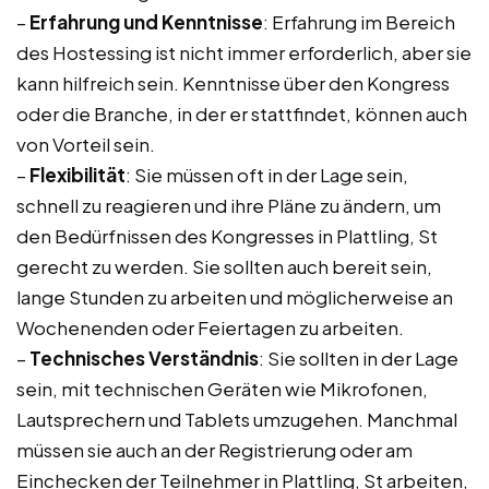
–
Erfahrung und Kenntnisse
: Erfahrung im Bereich
des Hostessing ist nicht immer erforderlich, aber sie
kann hilfreich sein. Kenntnisse über den Kongress
oder die Branche, in der er stattfindet, können auch
von Vorteil sein.
–
Flexibilität
: Sie müssen oft in der Lage sein,
schnell zu reagieren und ihre Pläne zu ändern, um
den Bedürfnissen des Kongresses in Plattling, St
gerecht zu werden. Sie sollten auch bereit sein,
lange Stunden zu arbeiten und möglicherweise an
Wochenenden oder Feiertagen zu arbeiten.
–
Technisches Verständnis
: Sie sollten in der Lage
sein, mit technischen Geräten wie Mikrofonen,
Lautsprechern und Tablets umzugehen. Manchmal
müssen sie auch an der Registrierung oder am
Einchecken der Teilnehmer in Plattling, St arbeiten,