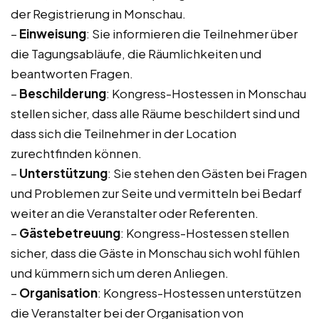
der Registrierung in Monschau.
–
Einweisung
: Sie informieren die Teilnehmer über
die Tagungsabläufe, die Räumlichkeiten und
beantworten Fragen.
–
Beschilderung
: Kongress-Hostessen in Monschau
stellen sicher, dass alle Räume beschildert sind und
dass sich die Teilnehmer in der Location
zurechtfinden können.
–
Unterstützung
: Sie stehen den Gästen bei Fragen
und Problemen zur Seite und vermitteln bei Bedarf
weiter an die Veranstalter oder Referenten.
–
Gästebetreuung
: Kongress-Hostessen stellen
sicher, dass die Gäste in Monschau sich wohl fühlen
und kümmern sich um deren Anliegen.
–
Organisation
: Kongress-Hostessen unterstützen
die Veranstalter bei der Organisation von