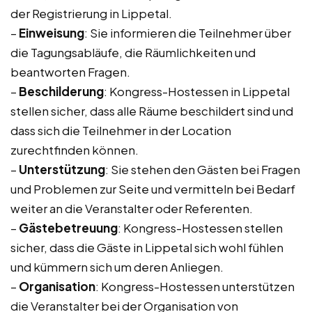
der Registrierung in Lippetal.
–
Einweisung
: Sie informieren die Teilnehmer über
die Tagungsabläufe, die Räumlichkeiten und
beantworten Fragen.
–
Beschilderung
: Kongress-Hostessen in Lippetal
stellen sicher, dass alle Räume beschildert sind und
dass sich die Teilnehmer in der Location
zurechtfinden können.
–
Unterstützung
: Sie stehen den Gästen bei Fragen
und Problemen zur Seite und vermitteln bei Bedarf
weiter an die Veranstalter oder Referenten.
–
Gästebetreuung
: Kongress-Hostessen stellen
sicher, dass die Gäste in Lippetal sich wohl fühlen
und kümmern sich um deren Anliegen.
–
Organisation
: Kongress-Hostessen unterstützen
die Veranstalter bei der Organisation von