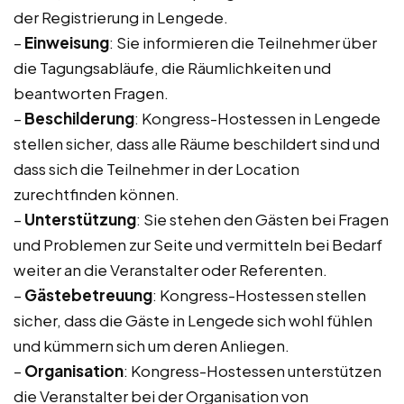
der Registrierung in Lengede.
–
Einweisung
: Sie informieren die Teilnehmer über
die Tagungsabläufe, die Räumlichkeiten und
beantworten Fragen.
–
Beschilderung
: Kongress-Hostessen in Lengede
stellen sicher, dass alle Räume beschildert sind und
dass sich die Teilnehmer in der Location
zurechtfinden können.
–
Unterstützung
: Sie stehen den Gästen bei Fragen
und Problemen zur Seite und vermitteln bei Bedarf
weiter an die Veranstalter oder Referenten.
–
Gästebetreuung
: Kongress-Hostessen stellen
sicher, dass die Gäste in Lengede sich wohl fühlen
und kümmern sich um deren Anliegen.
–
Organisation
: Kongress-Hostessen unterstützen
die Veranstalter bei der Organisation von