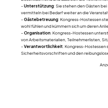
–
Unterstützung
: Sie stehen den Gästen bei
vermitteln bei Bedarf weiter an die Veransta
–
Gästebetreuung
: Kongress-Hostessen stell
wohl fühlen und kümmern sich um deren Anli
–
Organisation
: Kongress-Hostessen unterstü
von Arbeitsmaterialien, Teilnehmerlisten, Sit
–
Verantwortlichkeit
: Kongress-Hostessen si
Sicherheitsvorschriften und den reibungslose
Anz