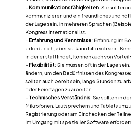
–
Kommunikationsfähigkeiten
: Sie sollten 
kommunizieren und ein freundliches und höfli
der Lage sein, in mehreren Sprachen (Beispi
Kongress international ist.
–
Erfahrung und Kenntnisse
: Erfahrung im B
erforderlich, aber sie kann hilfreich sein. K
in der er stattfindet, können auch von Vorteil 
–
Flexibilität
: Sie müssen oft in der Lage sein,
ändern, um den Bedürfnissen des Kongresses
sollten auch bereit sein, lange Stunden zu
oder Feiertagen zu arbeiten.
–
Technisches Verständnis
: Sie sollten in 
Mikrofonen, Lautsprechern und Tablets umz
Registrierung oder am Einchecken der Teilne
im Umgang mit spezieller Software erforder