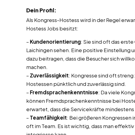
Dein Profil:
Als Kongress-Hostess wird in der Regel erw
Hostess Jobs besitzt:
–
Kundenorientierung
: Sie sind oft das ers
Laichingen sehen. Eine positive Einstellung 
dazu beitragen, dass die Besucher sich will
machen.
–
Zuverlässigkeit
: Kongresse sind oft streng 
Hostessen pünktlich und zuverlässig sind.
–
Fremdsprachenkenntnisse
: Da viele Kon
können Fremdsprachenkenntnisse bei Hostess 
erwartet, dass die Servicekräfte mindesten
–
Teamfähigkeit
: Bei größeren Kongressen 
oft im Team. Es ist wichtig, dass man effekt
integrieren kann.