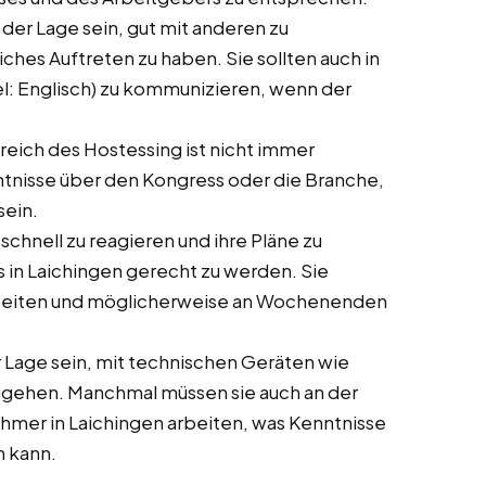
in der Lage sein, gut mit anderen zu
ches Auftreten zu haben. Sie sollten auch in
el: Englisch) zu kommunizieren, wenn der
ereich des Hostessing ist nicht immer
enntnisse über den Kongress oder die Branche,
sein.
 schnell zu reagieren und ihre Pläne zu
 in Laichingen gerecht zu werden. Sie
 arbeiten und möglicherweise an Wochenenden
der Lage sein, mit technischen Geräten wie
ugehen. Manchmal müssen sie auch an der
hmer in Laichingen arbeiten, was Kenntnisse
n kann.