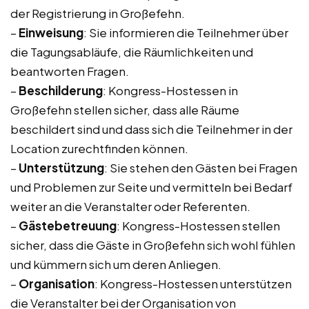
der Registrierung in Großefehn.
–
Einweisung
: Sie informieren die Teilnehmer über
die Tagungsabläufe, die Räumlichkeiten und
beantworten Fragen.
–
Beschilderung
: Kongress-Hostessen in
Großefehn stellen sicher, dass alle Räume
beschildert sind und dass sich die Teilnehmer in der
Location zurechtfinden können.
–
Unterstützung
: Sie stehen den Gästen bei Fragen
und Problemen zur Seite und vermitteln bei Bedarf
weiter an die Veranstalter oder Referenten.
–
Gästebetreuung
: Kongress-Hostessen stellen
sicher, dass die Gäste in Großefehn sich wohl fühlen
und kümmern sich um deren Anliegen.
–
Organisation
: Kongress-Hostessen unterstützen
die Veranstalter bei der Organisation von