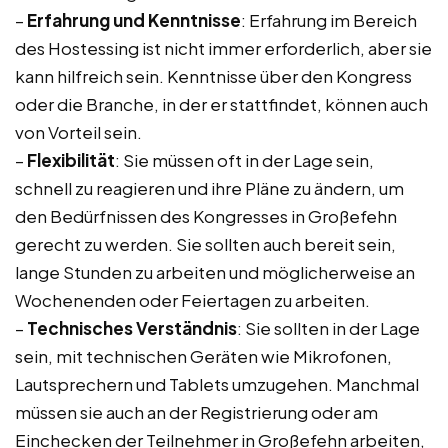
–
Erfahrung und Kenntnisse
: Erfahrung im Bereich
des Hostessing ist nicht immer erforderlich, aber sie
kann hilfreich sein. Kenntnisse über den Kongress
oder die Branche, in der er stattfindet, können auch
von Vorteil sein.
–
Flexibilität
: Sie müssen oft in der Lage sein,
schnell zu reagieren und ihre Pläne zu ändern, um
den Bedürfnissen des Kongresses in Großefehn
gerecht zu werden. Sie sollten auch bereit sein,
lange Stunden zu arbeiten und möglicherweise an
Wochenenden oder Feiertagen zu arbeiten.
–
Technisches Verständnis
: Sie sollten in der Lage
sein, mit technischen Geräten wie Mikrofonen,
Lautsprechern und Tablets umzugehen. Manchmal
müssen sie auch an der Registrierung oder am
Einchecken der Teilnehmer in Großefehn arbeiten,