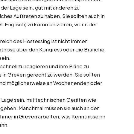
in der Lage sein, gut mit anderen zu
ches Auftreten zu haben. Sie sollten auch in
el: Englisch) zu kommunizieren, wenn der
ereich des Hostessing ist nicht immer
enntnisse über den Kongress oder die Branche,
sein.
 schnell zu reagieren und ihre Pläne zu
in Greven gerecht zu werden. Sie sollten
n und möglicherweise an Wochenenden oder
der Lage sein, mit technischen Geräten wie
ugehen. Manchmal müssen sie auch an der
hmer in Greven arbeiten, was Kenntnisse im
ann.