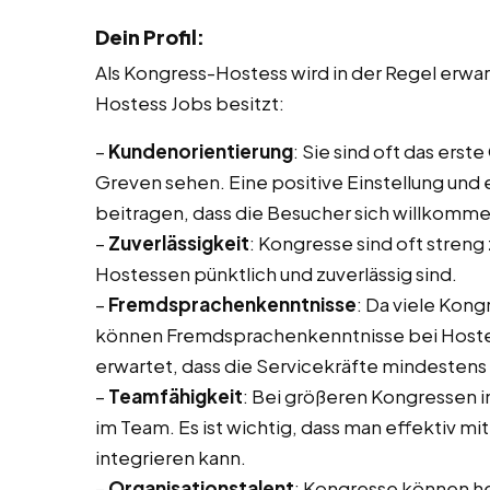
Dein Profil:
Als Kongress-Hostess wird in der Regel erw
Hostess Jobs besitzt:
–
Kundenorientierung
: Sie sind oft das ers
Greven sehen. Eine positive Einstellung und 
beitragen, dass die Besucher sich willkomme
–
Zuverlässigkeit
: Kongresse sind oft streng 
Hostessen pünktlich und zuverlässig sind.
–
Fremdsprachenkenntnisse
: Da viele Kon
können Fremdsprachenkenntnisse bei Hostess 
erwartet, dass die Servicekräfte mindesten
–
Teamfähigkeit
: Bei größeren Kongressen 
im Team. Es ist wichtig, dass man effektiv 
integrieren kann.
–
Organisationstalent
: Kongresse können he