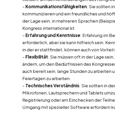
–
Kommunikationsfähigkeiten
: Sie sollten 
kommunizieren und ein freundliches und höfli
der Lage sein, in mehreren Sprachen (Beispi
Kongress international ist.
–
Erfahrung und Kenntnisse
: Erfahrung im B
erforderlich, aber sie kann hilfreich sein. K
in der er stattfindet, können auch von Vorteil 
–
Flexibilität
: Sie müssen oft in der Lage sein,
ändern, um den Bedürfnissen des Kongresses 
auch bereit sein, lange Stunden zu arbeite
Feiertagen zu arbeiten.
–
Technisches Verständnis
: Sie sollten in 
Mikrofonen, Lautsprechern und Tablets umz
Registrierung oder am Einchecken der Teilne
Umgang mit spezieller Software erfordern k