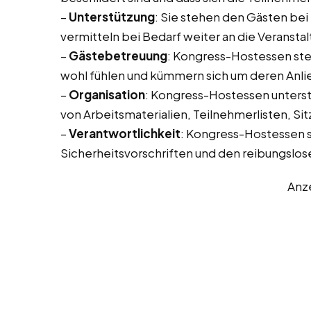
–
Unterstützung
: Sie stehen den Gästen bei
vermitteln bei Bedarf weiter an die Veransta
–
Gästebetreuung
: Kongress-Hostessen stel
wohl fühlen und kümmern sich um deren Anli
–
Organisation
: Kongress-Hostessen unterstü
von Arbeitsmaterialien, Teilnehmerlisten, Sit
–
Verantwortlichkeit
: Kongress-Hostessen si
Sicherheitsvorschriften und den reibungslose
Anz