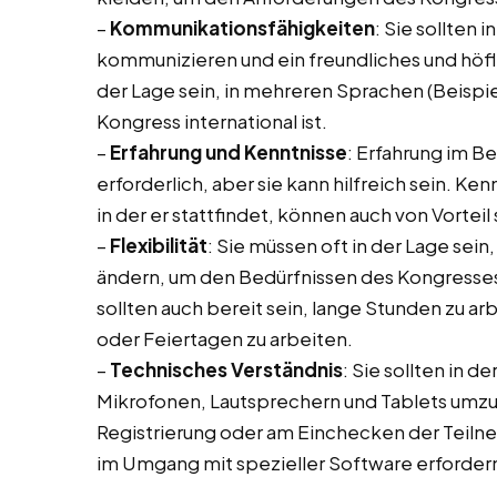
–
Kommunikationsfähigkeiten
: Sie sollten 
kommunizieren und ein freundliches und höfli
der Lage sein, in mehreren Sprachen (Beispi
Kongress international ist.
–
Erfahrung und Kenntnisse
: Erfahrung im B
erforderlich, aber sie kann hilfreich sein. K
in der er stattfindet, können auch von Vorteil 
–
Flexibilität
: Sie müssen oft in der Lage sein,
ändern, um den Bedürfnissen des Kongresses
sollten auch bereit sein, lange Stunden zu
oder Feiertagen zu arbeiten.
–
Technisches Verständnis
: Sie sollten in 
Mikrofonen, Lautsprechern und Tablets umz
Registrierung oder am Einchecken der Teiln
im Umgang mit spezieller Software erforder