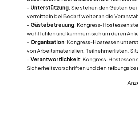
–
Unterstützung
: Sie stehen den Gästen bei
vermitteln bei Bedarf weiter an die Veransta
–
Gästebetreuung
: Kongress-Hostessen stel
wohl fühlen und kümmern sich um deren Anli
–
Organisation
: Kongress-Hostessen unterstü
von Arbeitsmaterialien, Teilnehmerlisten, Sit
–
Verantwortlichkeit
: Kongress-Hostessen si
Sicherheitsvorschriften und den reibungslos
Anz