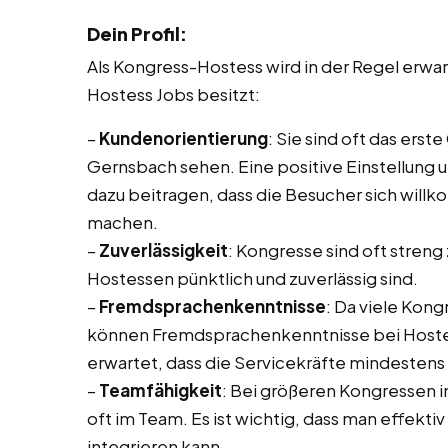
Dein Profil:
Als Kongress-Hostess wird in der Regel erw
Hostess Jobs besitzt:
–
Kundenorientierung
: Sie sind oft das ers
Gernsbach sehen. Eine positive Einstellung 
dazu beitragen, dass die Besucher sich will
machen.
–
Zuverlässigkeit
: Kongresse sind oft streng 
Hostessen pünktlich und zuverlässig sind.
–
Fremdsprachenkenntnisse
: Da viele Kon
können Fremdsprachenkenntnisse bei Hostess 
erwartet, dass die Servicekräfte mindesten
–
Teamfähigkeit
: Bei größeren Kongressen 
oft im Team. Es ist wichtig, dass man effekt
integrieren kann.