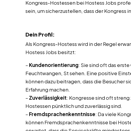
Kongress-Hostessen bei Hostess Jobs profess
sein, um sicherzustellen, dass der Kongress i
Dein Profil:
Als Kongress-Hostess wird in der Regel erw
Hostess Jobs besitzt:
–
Kundenorientierung
: Sie sind oft das ers
Feuchtwangen, St sehen. Eine positive Einste
können dazu beitragen, dass die Besucher si
Erfahrung machen.
–
Zuverlässigkeit
: Kongresse sind oft streng 
Hostessen pünktlich und zuverlässig sind.
–
Fremdsprachenkenntnisse
: Da viele Kon
können Fremdsprachenkenntnisse bei Hostess 
erwartet, dass die Servicekräfte mindesten