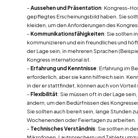
–
Aussehen und Präsentation
: Kongress-Hos
gepflegtes Erscheinungsbild haben. Sie sollt
kleiden, um den Anforderungen des Kongres
–
Kommunikationsfähigkeiten
: Sie sollten 
kommunizieren und ein freundliches und höfli
der Lage sein, in mehreren Sprachen (Beispi
Kongress international ist.
–
Erfahrung und Kenntnisse
: Erfahrung im B
erforderlich, aber sie kann hilfreich sein. K
in der er stattfindet, können auch von Vorteil 
–
Flexibilität
: Sie müssen oft in der Lage sein,
ändern, um den Bedürfnissen des Kongresses
Sie sollten auch bereit sein, lange Stunden 
Wochenenden oder Feiertagen zu arbeiten.
–
Technisches Verständnis
: Sie sollten in 
Mikrofonen, Lautsprechern und Tablets umz