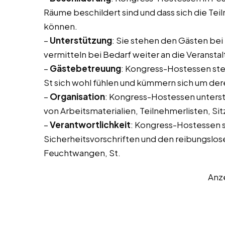
Räume beschildert sind und dass sich die Tei
können.
–
Unterstützung
: Sie stehen den Gästen bei
vermitteln bei Bedarf weiter an die Veransta
–
Gästebetreuung
: Kongress-Hostessen stel
St sich wohl fühlen und kümmern sich um der
–
Organisation
: Kongress-Hostessen unterstü
von Arbeitsmaterialien, Teilnehmerlisten, Sit
–
Verantwortlichkeit
: Kongress-Hostessen si
Sicherheitsvorschriften und den reibungslose
Feuchtwangen, St.
Anz