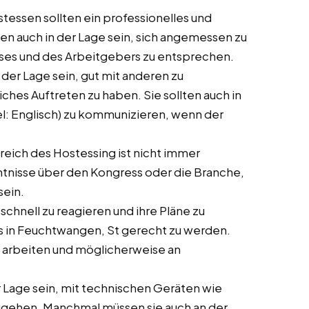
tessen sollten ein professionelles und
en auch in der Lage sein, sich angemessen zu
ses und des Arbeitgebers zu entsprechen.
in der Lage sein, gut mit anderen zu
ches Auftreten zu haben. Sie sollten auch in
el: Englisch) zu kommunizieren, wenn der
ereich des Hostessing ist nicht immer
enntnisse über den Kongress oder die Branche,
sein.
 schnell zu reagieren und ihre Pläne zu
 in Feuchtwangen, St gerecht zu werden.
zu arbeiten und möglicherweise an
der Lage sein, mit technischen Geräten wie
ugehen. Manchmal müssen sie auch an der