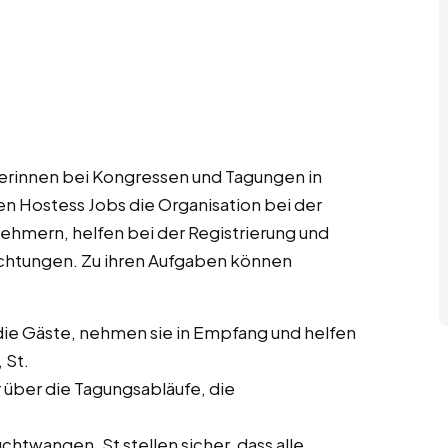
rinnen bei Kongressen und Tagungen in
en Hostess Jobs die Organisation bei der
ehmern, helfen bei der Registrierung und
ichtungen. Zu ihren Aufgaben können
ie Gäste, nehmen sie in Empfang und helfen
 St.
r über die Tagungsabläufe, die
htwangen, St stellen sicher, dass alle