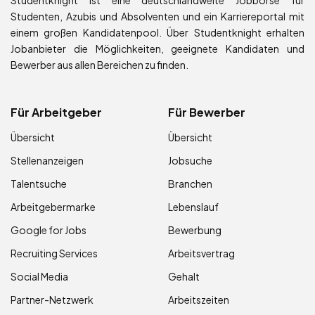
Studentknight ist eine deutschlandweite Jobbörse für
Studenten, Azubis und Absolventen und ein Karriereportal mit
einem großen Kandidatenpool. Über Studentknight erhalten
Jobanbieter die Möglichkeiten, geeignete Kandidaten und
Bewerber aus allen Bereichen zu finden.
Für Arbeitgeber
Für Bewerber
Übersicht
Übersicht
Stellenanzeigen
Jobsuche
Talentsuche
Branchen
Arbeitgebermarke
Lebenslauf
Google for Jobs
Bewerbung
Recruiting Services
Arbeitsvertrag
Social Media
Gehalt
Partner-Netzwerk
Arbeitszeiten