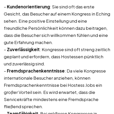
–
Kundenorientierung
: Sie sind oft das erste
Gesicht, das Besucher auf einem Kongress in Eching
sehen. Eine positive Einstellung und eine
freundliche Persönlichkeit können dazu beitragen,
dass die Besucher sich willkommen fühlen und eine
gute Erfahrung machen.
–
Zuverlässigkeit
: Kongresse sind oft streng zeitlich
geplant und erfordern, dass Hostessen pünktlich
und zuverlässig sind.
–
Fremdsprachenkenntnisse
: Da viele Kongresse
internationale Besucher anziehen, können
Fremdsprachenkenntnisse bei Hostess Jobs ein
großer Vorteil sein. Es wird erwartet, dass die
Servicekräfte mindestens eine Fremdsprache
fließend sprechen.
–
Teamfähigkeit
: Bei größeren Kongressen in