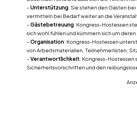
–
Unterstützung
: Sie stehen den Gästen bei
vermitteln bei Bedarf weiter an die Veransta
–
Gästebetreuung
: Kongress-Hostessen stel
sich wohl fühlen und kümmern sich um deren
–
Organisation
: Kongress-Hostessen unterstü
von Arbeitsmaterialien, Teilnehmerlisten, Sit
–
Verantwortlichkeit
: Kongress-Hostessen si
Sicherheitsvorschriften und den reibungslos
Anz