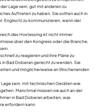
in der Lage sein, gut mit anderen zu
ches Auftreten zu haben. Sie sollten auch in
el: Englisch) zu kommunizieren, wenn der
ereich des Hostessing ist nicht immer
enntnisse über den Kongress oder die Branche,
sein.
 schnell zu reagieren und ihre Pläne zu
 in Bad Doberan gerecht zu werden. Sie
 arbeiten und möglicherweise an Wochenenden
der Lage sein, mit technischen Geräten wie
ugehen. Manchmal müssen sie auch an der
ehmer in Bad Doberan arbeiten, was
re erfordern kann.