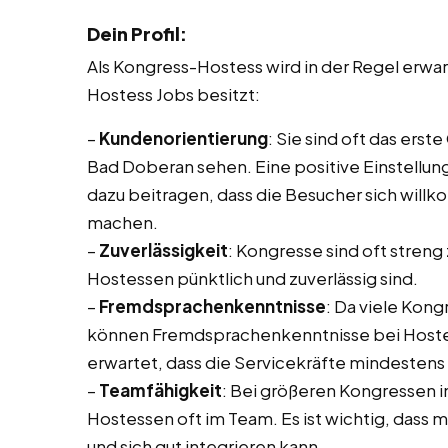
Dein Profil:
Als Kongress-Hostess wird in der Regel erw
Hostess Jobs besitzt:
–
Kundenorientierung
: Sie sind oft das ers
Bad Doberan sehen. Eine positive Einstellun
dazu beitragen, dass die Besucher sich will
machen.
–
Zuverlässigkeit
: Kongresse sind oft streng 
Hostessen pünktlich und zuverlässig sind.
–
Fremdsprachenkenntnisse
: Da viele Kon
können Fremdsprachenkenntnisse bei Hostess 
erwartet, dass die Servicekräfte mindesten
–
Teamfähigkeit
: Bei größeren Kongressen 
Hostessen oft im Team. Es ist wichtig, dass
und sich gut integrieren kann.