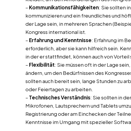
–
Kommunikationsfähigkeiten
: Sie sollten 
kommunizieren und ein freundliches und höfli
der Lage sein, in mehreren Sprachen (Beispi
Kongress international ist.
–
Erfahrung und Kenntnisse
: Erfahrung im B
erforderlich, aber sie kann hilfreich sein. K
in der er stattfindet, können auch von Vorteil 
–
Flexibilität
: Sie müssen oft in der Lage sein,
ändern, um den Bedürfnissen des Kongresses
sollten auch bereit sein, lange Stunden zu
oder Feiertagen zu arbeiten.
–
Technisches Verständnis
: Sie sollten in 
Mikrofonen, Lautsprechern und Tablets umz
Registrierung oder am Einchecken der Teiln
Kenntnisse im Umgang mit spezieller Softwa