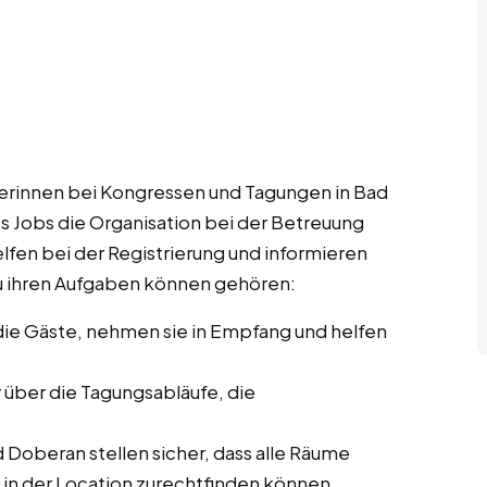
rinnen bei Kongressen und Tagungen in Bad
s Jobs die Organisation bei der Betreuung
lfen bei der Registrierung und informieren
u ihren Aufgaben können gehören:
ie Gäste, nehmen sie in Empfang und helfen
r über die Tagungsabläufe, die
 Doberan stellen sicher, dass alle Räume
r in der Location zurechtfinden können.