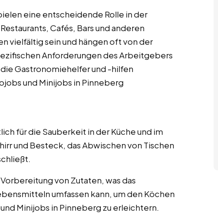
ielen eine entscheidende Rolle in der
 Restaurants, Cafés, Bars und anderen
vielfältig sein und hängen oft von der
pezifischen Anforderungen des Arbeitgebers
, die Gastronomiehelfer und -hilfen
ojobs und Minijobs in Pinneberg
lich für die Sauberkeit in der Küche und im
irr und Besteck, das Abwischen von Tischen
chließt.
r Vorbereitung von Zutaten, was das
ebensmitteln umfassen kann, um den Köchen
und Minijobs in Pinneberg zu erleichtern.