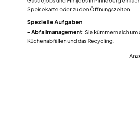
Gastrojobs und Minijobs in Pinneberg einfac
Speisekarte oder zu den Öffnungszeiten.
Spezielle Aufgaben
– Abfallmanagement
: Sie kümmern sich um
Küchenabfällen und das Recycling.
Anz