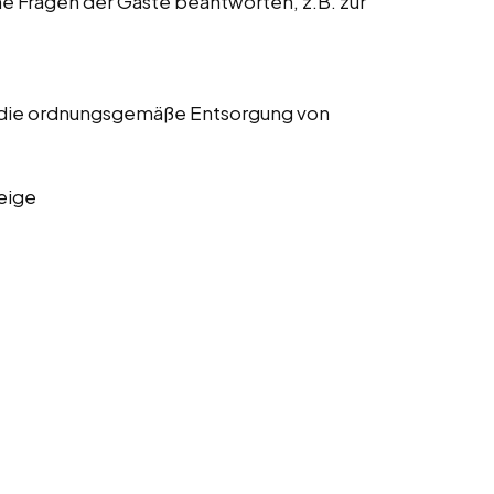
he Fragen der Gäste beantworten, z.B. zur
 die ordnungsgemäße Entsorgung von
eige