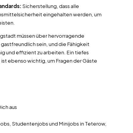
tandards:
Sicherstellung, dass alle
nsmittelsicherheit eingehalten werden, um
eisten.
ingstadt müssen über hervorragende
astfreundlich sein, und die Fähigkeit
g und effizient zu arbeiten. Ein tiefes
 ist ebenso wichtig, um Fragen der Gäste
Dich aus
Jobs, Studentenjobs und Minijobs in Teterow,