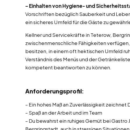
– Einhalten von Hygiene- und Sicherheitss
Vorschriften bezüglich Sauberkeit und Lebe
ein sicheres Umfeld für die Gäste zu gewährl
Kellner und Servicekräfte in Teterow, Bergr
zwischenmenschliche Fähigkeiten verfügen, g
besitzen, in einem oft hektischen Umfeld ruhi
Verständnis des Menüs und der Getränkeliste
kompetent beantworten zu können.
Anforderungsprofil
:
– Ein hohes Maß an Zuverlässigkeit zeichnet 
– Spaß an der Arbeit und im Team
– Du bewahrst ein ruhiges Gemüt bei Gastro 
Bergringstadt, auch in stressigen Situationen