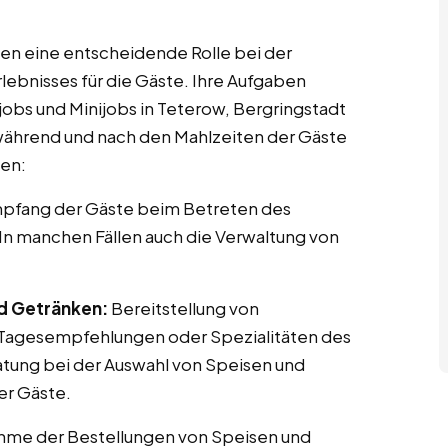
elen eine entscheidende Rolle bei der
bnisses für die Gäste. Ihre Aufgaben
obs und Minijobs in Teterow, Bergringstadt
, während und nach den Mahlzeiten der Gäste
ten:
pfang der Gäste beim Betreten des
 In manchen Fällen auch die Verwaltung von
nd Getränken:
Bereitstellung von
h Tagesempfehlungen oder Spezialitäten des
atung bei der Auswahl von Speisen und
er Gäste.
me der Bestellungen von Speisen und