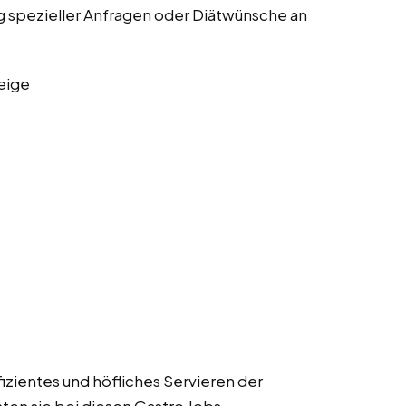
 spezieller Anfragen oder Diätwünsche an
eige
izientes und höfliches Servieren der