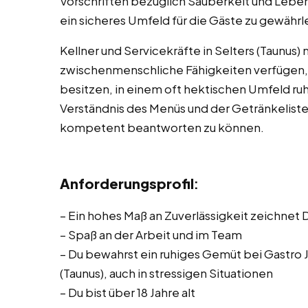
Vorschriften bezüglich Sauberkeit und Lebe
ein sicheres Umfeld für die Gäste zu gewährl
Kellner und Servicekräfte in Selters (Taunus
zwischenmenschliche Fähigkeiten verfügen, g
besitzen, in einem oft hektischen Umfeld ruhi
Verständnis des Menüs und der Getränkeliste
kompetent beantworten zu können.
Anforderungsprofil
:
– Ein hohes Maß an Zuverlässigkeit zeichnet 
– Spaß an der Arbeit und im Team
– Du bewahrst ein ruhiges Gemüt bei Gastro J
(Taunus), auch in stressigen Situationen
– Du bist über 18 Jahre alt