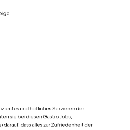
eige
izientes und höfliches Servieren der
ten sie bei diesen Gastro Jobs,
 darauf, dass alles zur Zufriedenheit der