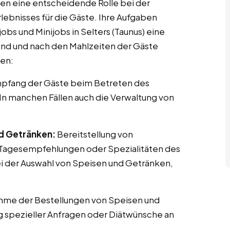
elen eine entscheidende Rolle bei der
bnisses für die Gäste. Ihre Aufgaben
bs und Minijobs in Selters (Taunus) eine
rend und nach den Mahlzeiten der Gäste
ten:
pfang der Gäste beim Betreten des
 In manchen Fällen auch die Verwaltung von
nd Getränken:
Bereitstellung von
h Tagesempfehlungen oder Spezialitäten des
bei der Auswahl von Speisen und Getränken,
me der Bestellungen von Speisen und
 spezieller Anfragen oder Diätwünsche an