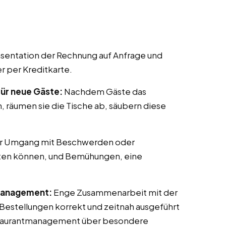
sentation der Rechnung auf Anfrage und
r per Kreditkarte.
für neue Gäste:
Nachdem Gäste das
n, räumen sie die Tische ab, säubern diese
er Umgang mit Beschwerden oder
eten können, und Bemühungen, eine
Management:
Enge Zusammenarbeit mit der
 Bestellungen korrekt und zeitnah ausgeführt
taurantmanagement über besondere