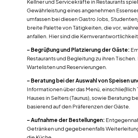
Kellner und Servicekräfte in Restaurants spi
Gewährleistung eines angenehmen Essenserle
umfassen bei diesen Gastro Jobs, Studentenjo
breite Palette von Tätigkeiten, die vor, wäh
anfallen. Hier sind die Kernverantwortlichkei
– Begrüßung und Platzierung der Gäste:
Em
Restaurants und Begleitung zu ihren Tischen.
Wartelisten und Reservierungen.
– Beratung bei der Auswahl von Speisen u
Informationen über das Menü, einschließlic
Hauses in Selters (Taunus), sowie Beratung 
basierend auf den Präferenzen der Gäste.
– Aufnahme der Bestellungen:
Entgegennah
Getränken und gegebenenfalls Weiterleitung
die Küche.